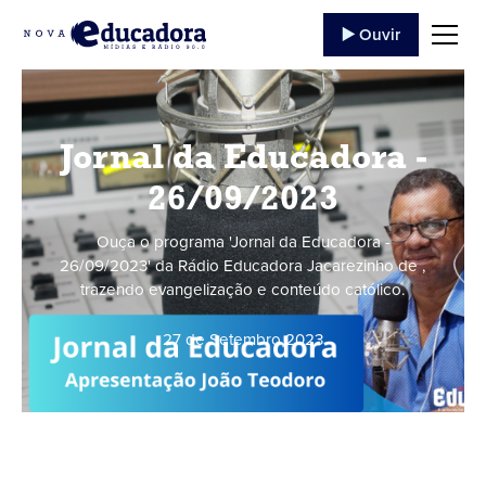
▶️ Ouvir
Jornal da Educadora -
26/09/2023
Ouça o programa 'Jornal da Educadora -
26/09/2023' da Rádio Educadora Jacarezinho de ,
trazendo evangelização e conteúdo católico.
27 de Setembro
,
2023