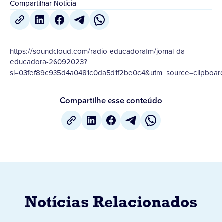
Compartilhar Notícia
https://soundcloud.com/radio-educadorafm/jornal-da-
educadora-26092023?
si=03fef89c935d4a0481c0da5d1f2be0c4&utm_source=clipboar
Compartilhe esse conteúdo
Notícias Relacionados