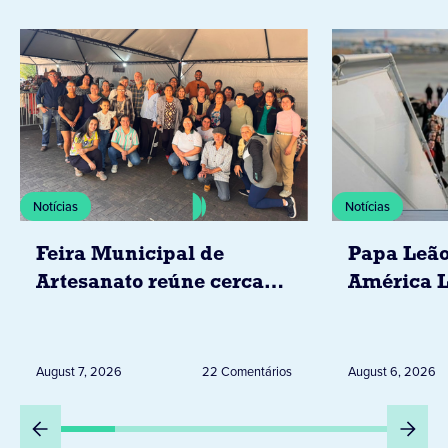
Notícias
Notícias
Feira Municipal de
Papa Leão
Artesanato reúne cerca
América L
de 20 expositores neste
novembro,
sábado em Jacarezinho
Uruguai, 
Peru
August 7, 2026
22 Comentários
August 6, 2026