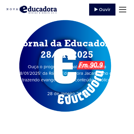
▶️ Ouvir
Jornal da Educadora
28/01/2025
Ouça o programa 'Jornal da Educadora
28/01/2025' da Rádio Educadora Jacarezinho de ,
trazendo evangelização e conteúdo católico.
28 de Janeiro
,
2025