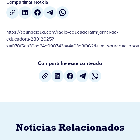
Compartilhar Notícia
https://soundcloud.com/radio-educadorafm/jornal-da-
educadora-28012025?
si=078f5ca30ad34d998743aa4a03d3f062&utm_source=clipboar
Compartilhe esse conteúdo
Notícias Relacionados