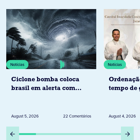
Notícias
Notícias
Ciclone bomba coloca
Ordenaçã
brasil em alerta com
tempo de 
tempestades, ventos e
Diocese d
granizo previstos entre os
dias 6 e 8 de agosto
August 5, 2026
22 Comentários
August 4, 2026