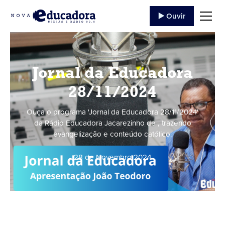
▶️ Ouvir
Jornal da Educadora
28/11/2024
Ouça o programa 'Jornal da Educadora 28/11/2024'
da Rádio Educadora Jacarezinho de , trazendo
evangelização e conteúdo católico.
28 de Novembro
,
2024