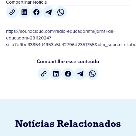
Compartilhar Notícia
https://soundcloud.com/radio-educadorafm/jornal-da-
educadora-28112024?
si=b7e9be33854d4953b5b42796d2351755&utm_source=clipboa
Compartilhe esse conteúdo
Notícias Relacionados