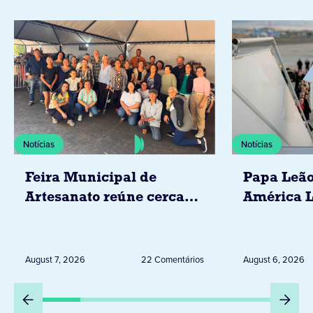
Notícias
Notícias
Feira Municipal de
Papa Leão
Artesanato reúne cerca
América L
de 20 expositores neste
novembro,
sábado em Jacarezinho
Uruguai, 
Peru
August 7, 2026
22 Comentários
August 6, 2026