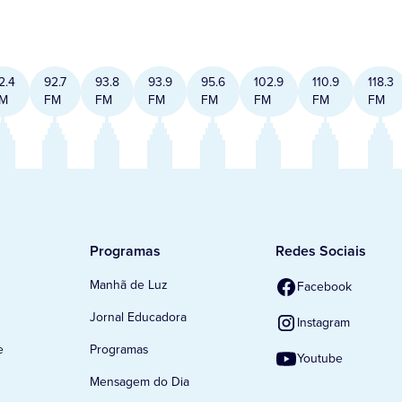
2.4
92.7
93.8
93.9
95.6
102.9
110.9
118.3
M
FM
FM
FM
FM
FM
FM
FM
Programas
Redes Sociais
Manhã de Luz
Facebook
Jornal Educadora
Instagram
e
Programas
Youtube
Mensagem do Dia