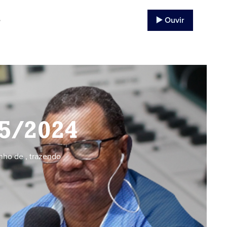
▶️ Ouvir
o
05/2024
nho de , trazendo