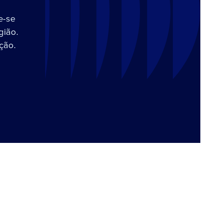
e-se
gião.
ção.