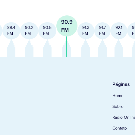
90.9
89.4
90.2
90.5
91.3
91.7
92.1
9
FM
FM
FM
FM
FM
FM
FM
F
Páginas
Home
Sobre
Rádio Onlin
Contato