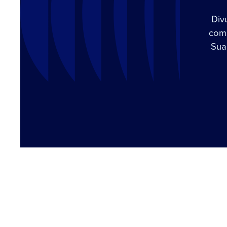
Div
com 
Sua