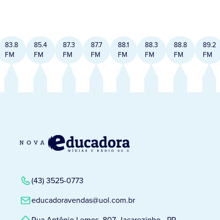
83.8
85.4
87.3
87.7
88.1
88.3
88.8
89.2
FM
FM
FM
FM
FM
FM
FM
FM
(43) 3525-0773
educadoravendas@uol.com.br
Rua Antônio Lemos, 807, Jacarezinho - PR