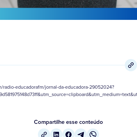
m/radio-educadorafm/jornal-da-educadora-29052024?
9d581975148d73ff&utm_source=clipboard&utm_medium=text&ut
Compartilhe esse conteúdo