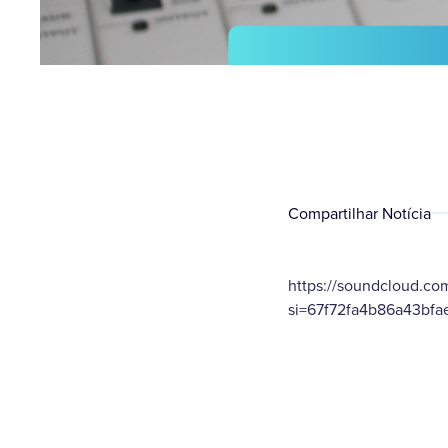
Compartilhar Notícia
https://soundcloud.co
si=67f72fa4b86a43bf