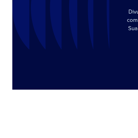
Div
com 
Sua