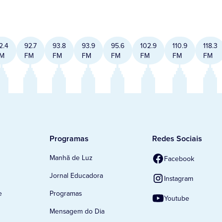
2.4
92.7
93.8
93.9
95.6
102.9
110.9
118.3
M
FM
FM
FM
FM
FM
FM
FM
Programas
Redes Sociais
Manhã de Luz
Facebook
Jornal Educadora
Instagram
e
Programas
Youtube
Mensagem do Dia