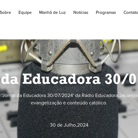
Sobre
Equipe
Manhã de Luz
Notícias
Programas
Contat
 da Educadora 30/
'Jornal da Educadora 30/07/2024' da Rádio Educadora Jacarezi
evangelização e conteúdo católico.
30 de Julho
,
2024