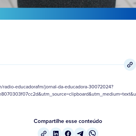
m/radio-educadorafm/jornal-da-educadora-30072024?
ae8070303f07cc2d&utm_source=clipboard&utm_medium=text&ut
Compartilhe esse conteúdo