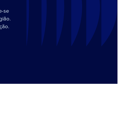
e-se
gião.
ção.