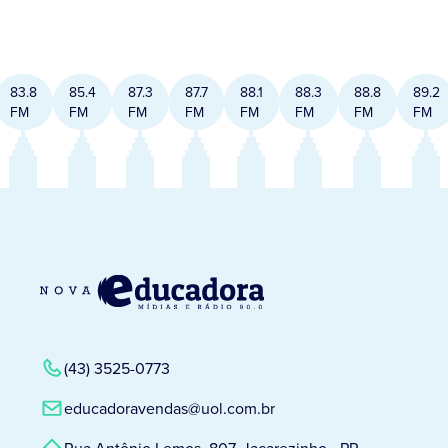
83.8
85.4
87.3
87.7
88.1
88.3
88.8
89.2
FM
FM
FM
FM
FM
FM
FM
FM
(43) 3525-0773
educadoravendas@uol.com.br