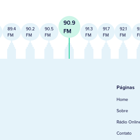
90.9
89.4
90.2
90.5
91.3
91.7
92.1
9
FM
FM
FM
FM
FM
FM
FM
F
Páginas
Home
Sobre
Rádio Onlin
Contato