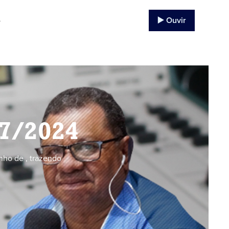
▶️ Ouvir
o
07/2024
nho de , trazendo