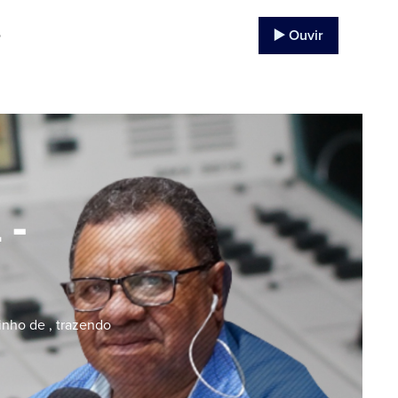
▶️ Ouvir
o
 -
nho de , trazendo