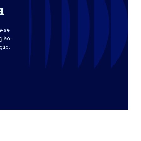
a
e-se
gião.
ção.