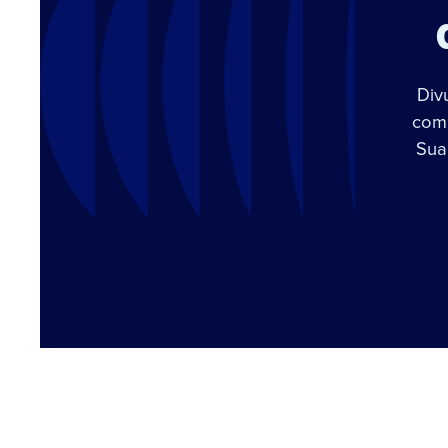
Div
com 
Sua