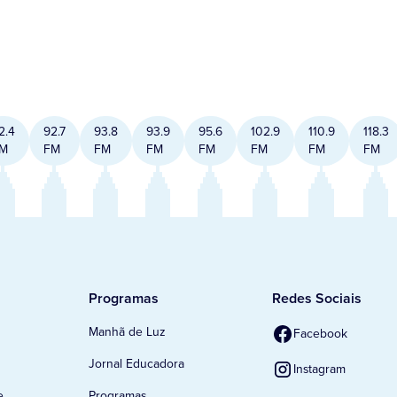
2.4
92.7
93.8
93.9
95.6
102.9
110.9
118.3
M
FM
FM
FM
FM
FM
FM
FM
Programas
Redes Sociais
Manhã de Luz
Facebook
Jornal Educadora
Instagram
e
Programas