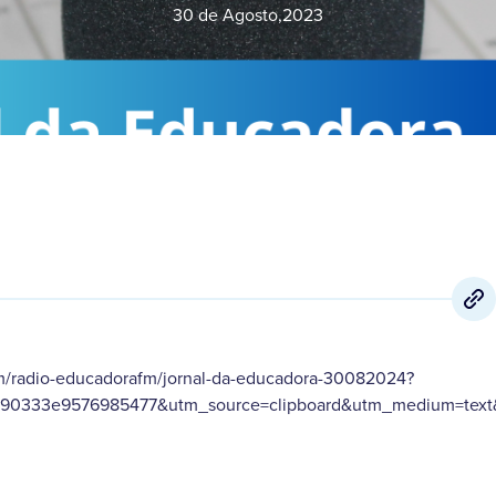
30 de Agosto
,
2023
om/radio-educadorafm/jornal-da-educadora-30082024?
90333e9576985477&utm_source=clipboard&utm_medium=text&