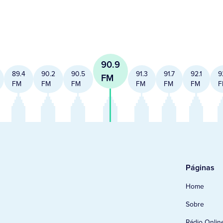
90.9
89.4
90.2
90.5
91.3
91.7
92.1
9
FM
FM
FM
FM
FM
FM
FM
F
Páginas
Home
Sobre
Rádio Onlin