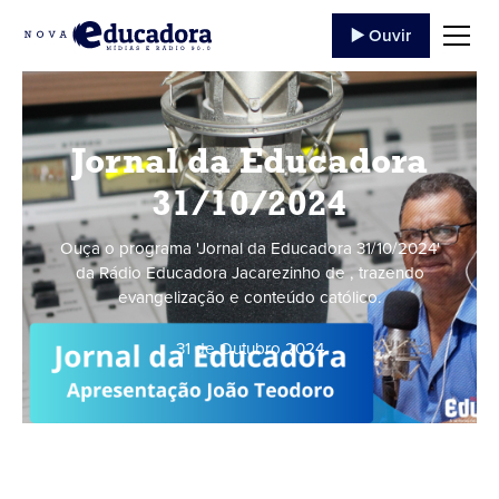
▶️ Ouvir
Jornal da Educadora
31/10/2024
Ouça o programa 'Jornal da Educadora 31/10/2024'
da Rádio Educadora Jacarezinho de , trazendo
evangelização e conteúdo católico.
31 de Outubro
,
2024