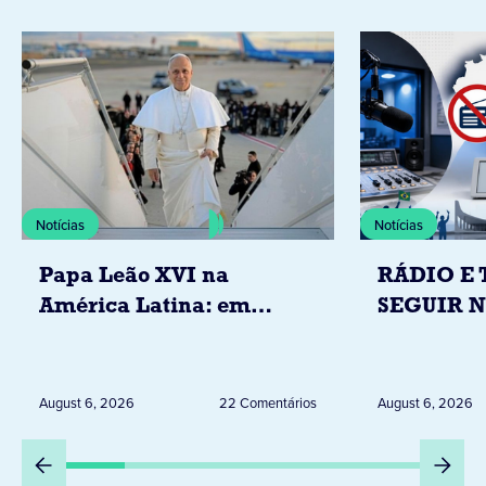
Notícias
Notícias
Papa Leão XVI na
RÁDIO E 
América Latina: em
SEGUIR 
novembro, visitará
RESTRIÇ
Uruguai, Argentina e
ELEITORA
Peru
DESTA Q
August 6, 2026
22 Comentários
August 6, 2026
DIA 6