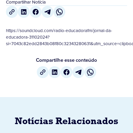
Compartilhar Notícia
https://soundcloud.com/radio-educadorafm/jornal-da-
educadora-31102024?
si=7043c82edd2843b08f80c32343280631&utm_source=clipboa
Compartilhe esse conteúdo
Notícias Relacionados