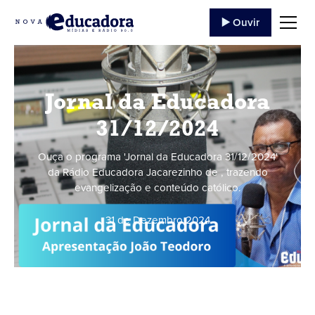
▶️ Ouvir
Jornal da Educadora
31/12/2024
Ouça o programa 'Jornal da Educadora 31/12/2024'
da Rádio Educadora Jacarezinho de , trazendo
evangelização e conteúdo católico.
31 de Dezembro
,
2024