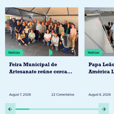
Notícias
Notícias
Feira Municipal de
Papa Leão
Artesanato reúne cerca
América L
de 20 expositores neste
novembro,
sábado em Jacarezinho
Uruguai, 
Peru
August 7, 2026
22 Comentários
August 6, 2026