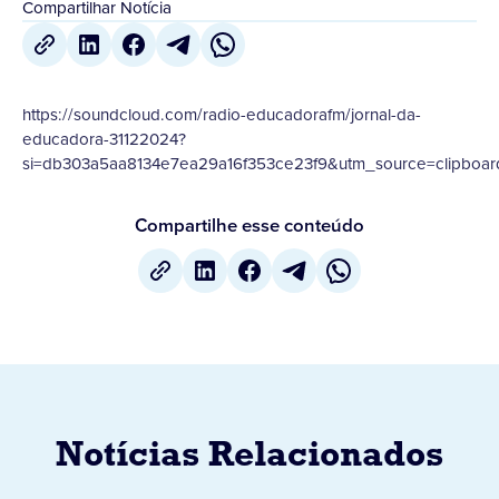
Compartilhar Notícia
https://soundcloud.com/radio-educadorafm/jornal-da-
educadora-31122024?
si=db303a5aa8134e7ea29a16f353ce23f9&utm_source=clipboar
Compartilhe esse conteúdo
Notícias Relacionados