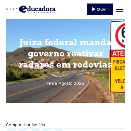
▶️ Ouvir
Juíza federal manda
governo reativar
radares em rodovias
19 de Agosto
,
2025
Compartilhar Notícia