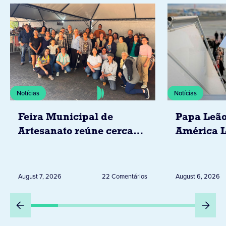
Notícias
Notícias
Feira Municipal de
Papa Leão
Artesanato reúne cerca
América L
de 20 expositores neste
novembro,
sábado em Jacarezinho
Uruguai, 
Peru
August 7, 2026
22 Comentários
August 6, 2026