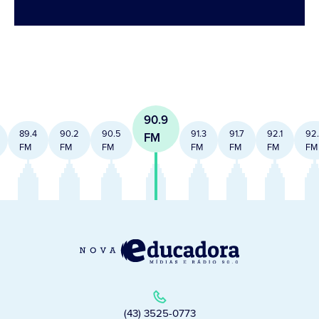
90.9
89.4
90.2
90.5
91.3
91.7
92.1
92
FM
FM
FM
FM
FM
FM
FM
FM
(43) 3525-0773