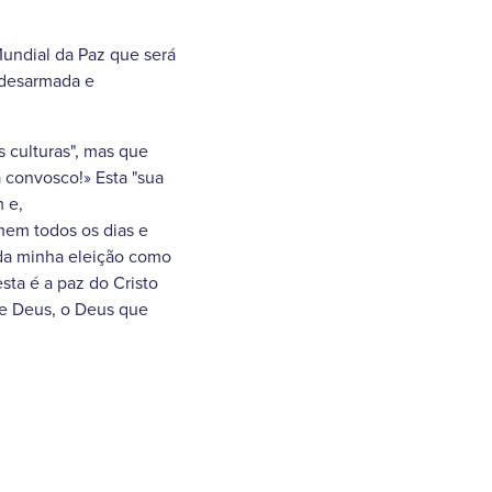
Mundial da Paz que será
 desarmada e
 culturas", mas que
a convosco!» Esta "sua
 e,
mem todos os dias e
 da minha eleição como
sta é a paz do Cristo
de Deus, o Deus que