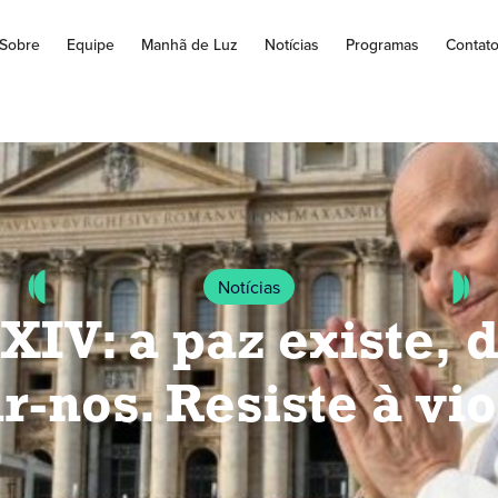
Sobre
Equipe
Manhã de Luz
Notícias
Programas
Contat
Notícias
XIV: a paz existe, 
r-nos. Resiste à vi