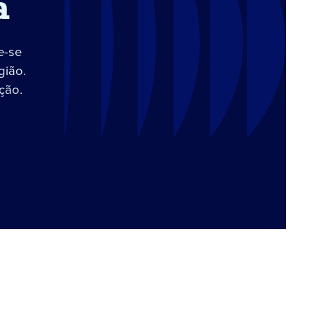
a
e-se
gião.
ção.