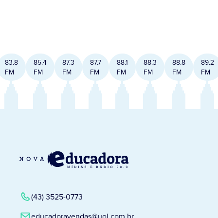
83.8
85.4
87.3
87.7
88.1
88.3
88.8
89.2
FM
FM
FM
FM
FM
FM
FM
FM
(43) 3525-0773
educadoravendas@uol.com.br