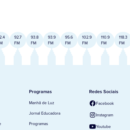
2.4
92.7
93.8
93.9
95.6
102.9
110.9
118.3
M
FM
FM
FM
FM
FM
FM
FM
Programas
Redes Sociais
Manhã de Luz
Facebook
Jornal Educadora
Instagram
e
Programas
Youtube