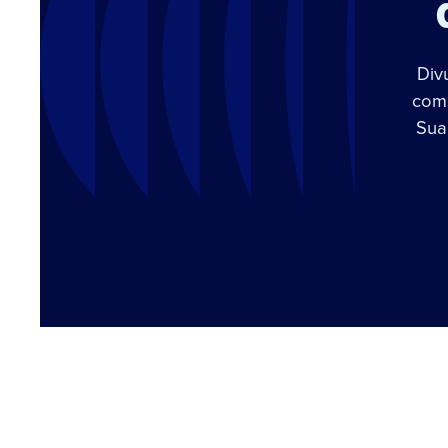
Div
com 
Sua