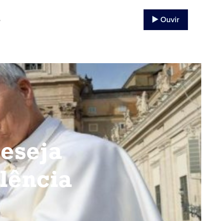
▶️ Ouvir
o
deseja
olência