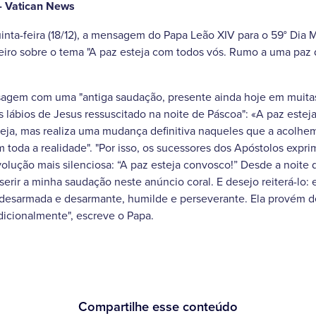
- Vatican News
uinta-feira (18/12), a mensagem do Papa Leão XIV para o 59° Dia 
neiro sobre o tema "A paz esteja com todos vós. Rumo a uma paz
sagem com uma "antiga saudação, presente ainda hoje em muitas
 lábios de Jesus ressuscitado na noite de Páscoa": «A paz estej
eja, mas realiza uma mudança definitiva naqueles que a acolhem
oda a realidade". "Por isso, os sucessores dos Apóstolos expri
olução mais silenciosa: “A paz esteja convosco!” Desde a noite
erir a minha saudação neste anúncio coral. E desejo reiterá-lo: e
 desarmada e desarmante, humilde e perseverante. Ela provém 
icionalmente", escreve o Papa.
Compartilhe esse conteúdo