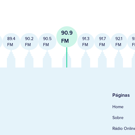
90.9
89.4
90.2
90.5
91.3
91.7
92.1
9
FM
FM
FM
FM
FM
FM
FM
F
Páginas
Home
Sobre
Rádio Onlin