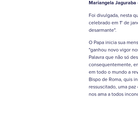
Mariangela Jaguraba 
Foi divulgada, nesta q
celebrado em 1° de ja
desarmante".
O Papa inicia sua men
"ganhou novo vigor nos
Palavra que não só des
consequentemente, em t
em todo o mundo a rev
Bispo de Roma, quis ins
ressuscitado, uma paz
nos ama a todos incond