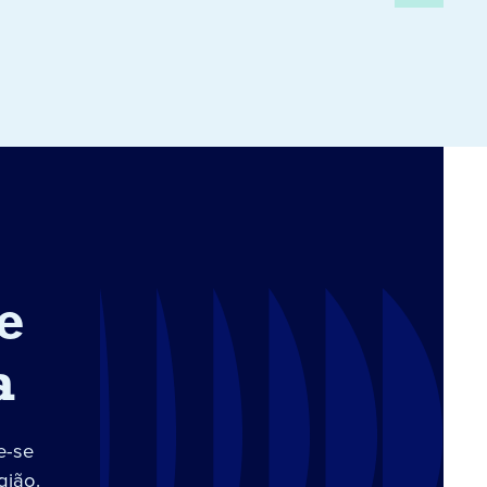
e
a
e-se
gião.