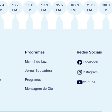
2.4
92.7
93.8
93.9
95.6
102.9
110.9
118.3
M
FM
FM
FM
FM
FM
FM
FM
Programas
Redes Sociais
Manhã de Luz
Facebook
Jornal Educadora
Instagram
e
Programas
Youtube
Mensagem do Dia