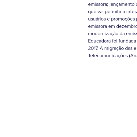
emissora; lançamento d
que vai permitir a inte
usuários e promoções p
emissora em dezembro 
modernização da emis
Educadora foi fundada
2017. A migração das e
Telecomunicações (Ana