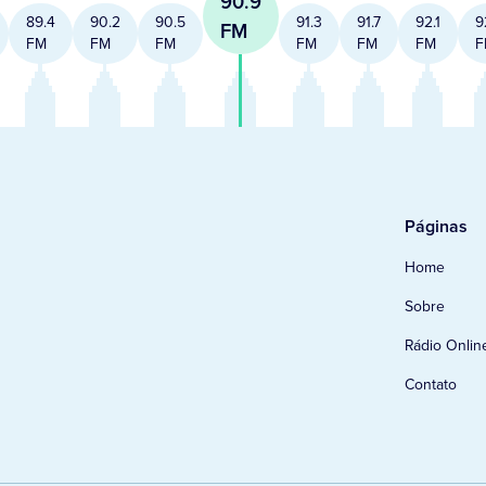
90.9
89.4
90.2
90.5
91.3
91.7
92.1
9
FM
FM
FM
FM
FM
FM
FM
F
Páginas
Home
Sobre
Rádio Onlin
Contato