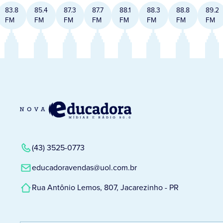
83.8
85.4
87.3
87.7
88.1
88.3
88.8
89.2
FM
FM
FM
FM
FM
FM
FM
FM
(43) 3525-0773
educadoravendas@uol.com.br
Rua Antônio Lemos, 807, Jacarezinho - PR