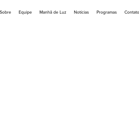
Sobre
Equipe
Manhã de Luz
Notícias
Programas
Contat
o Educadora lança
identidade visual
, da Diocese de Jacarezinho, está passando por uma total reest
ser traduzido em uma série de melhorias para...