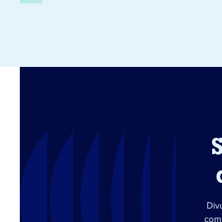
Div
com 