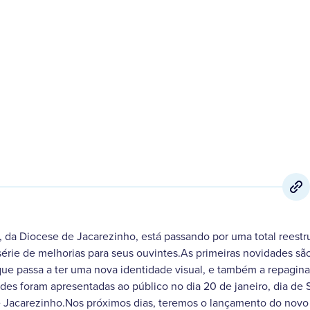
28 de Janeiro
,
2018
 da Diocese de Jacarezinho, está passando por uma total reestr
série de melhorias para seus ouvintes.As primeiras novidades s
que passa a ter uma nova identidade visual, e também a repagin
es foram apresentadas ao público no dia 20 de janeiro, dia de 
 Jacarezinho.Nos próximos dias, teremos o lançamento do novo p