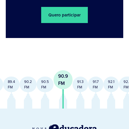
Quero participar
90.9
89.4
90.2
90.5
91.3
91.7
92.1
92
FM
FM
FM
FM
FM
FM
FM
FM