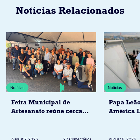
Notícias Relacionados
Notícias
Notícias
Feira Municipal de
Papa Leão
Artesanato reúne cerca
América L
de 20 expositores neste
novembro,
sábado em Jacarezinho
Uruguai, 
Peru
August 7, 2026
22 Comentários
August 6, 2026