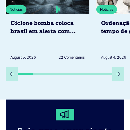
Notícias
Notícias
Ciclone bomba coloca
Ordenaçã
brasil em alerta com
tempo de 
tempestades, ventos e
Diocese d
granizo previstos entre os
dias 6 e 8 de agosto
August 5, 2026
22 Comentários
August 4, 2026