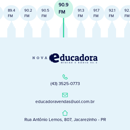
90.9
89.4
90.2
90.5
91.3
91.7
92.1
92
FM
FM
FM
FM
FM
FM
FM
FM
(43) 3525-0773
educadoravendas@uol.com.br
Rua Antônio Lemos, 807, Jacarezinho - PR