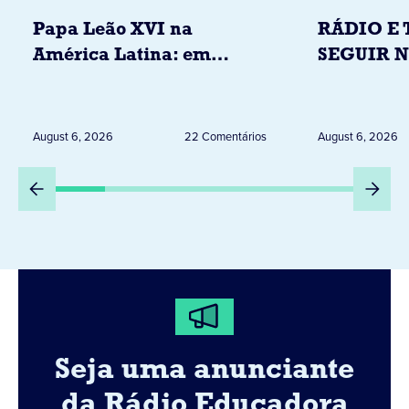
Papa Leão XVI na
RÁDIO E 
América Latina: em
SEGUIR 
novembro, visitará
RESTRIÇ
Uruguai, Argentina e
ELEITORA
Peru
DESTA Q
August 6, 2026
22 Comentários
August 6, 2026
DIA 6
Seja uma anunciante
da Rádio Educadora