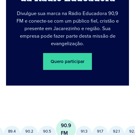
Divulgue sua marca na Rádio Educadora 90,9
FM e conecte-se com um público fiel, cristão e
presente em Jacarezinho e região. Sua
empresa pode fazer parte desta missão de
evangelização.
Quero participar
90.9
89.4
90.2
90.5
91.3
91.7
92.1
92
FM