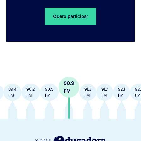
Quero participar
90.9
89.4
90.2
90.5
91.3
91.7
92.1
92
FM
FM
FM
FM
FM
FM
FM
FM