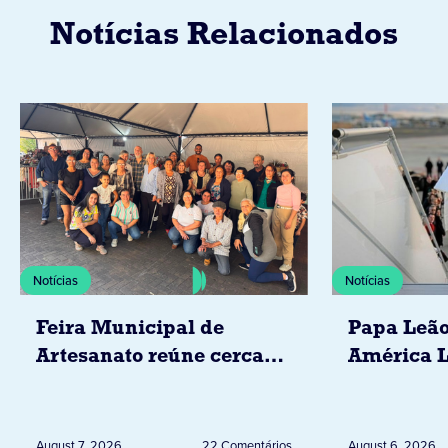
Notícias Relacionados
Notícias
Notícias
Feira Municipal de
Papa Leão
Artesanato reúne cerca
América L
de 20 expositores neste
novembro,
sábado em Jacarezinho
Uruguai, 
Peru
August 7, 2026
22 Comentários
August 6, 2026