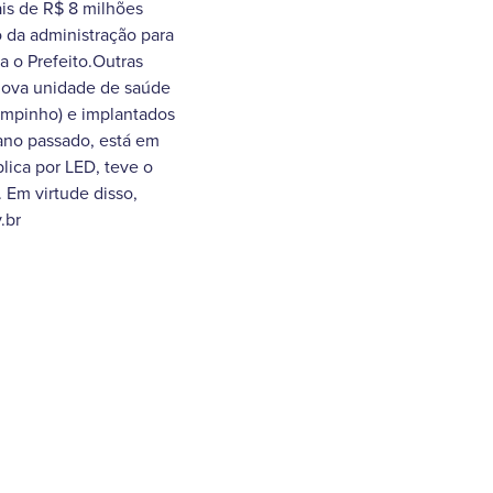
is de R$ 8 milhões
o da administração para
 o Prefeito.Outras
nova unidade de saúde
ampinho) e implantados
 ano passado, está em
blica por LED, teve o
 Em virtude disso,
v.br