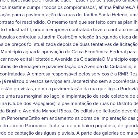
s insistir e cumprir todos os compromissos”, afirma Palhares.A 
tação para a pavimentação das ruas do Jardim Santa Helena, uma
ontrato foi rescindido. O mesmo terá que ser feito com as planil
rito Industrial III, onde a empresa contratada teve o contrato resc
usulas contratuais.Jardim CastroEm relação à segunda etapa d
ha de preços foi atualizada depois de duas tentativas de licitação
 Município aguarda aprovação da Caixa Econômica Federal para
icar novo edital licitatório.Avenida da CidadaniaO Município espe
as obras de drenagem e pavimentação da Avenida da Cidadania, e
á contratadas. A empresa responsável pelos serviços é a RMR Re
e já realizou diversos serviços em Jacarezinho sem a ocorrência 
estão previstas, como a pavimentação da rua que liga a Rodoviá
de uma rua marginal ao lago; a implantação de rede coletora de 
ina (Clube dos Papagaios); a pavimentação de ruas no Distrito d
ida Brasil e Avenida Manoel Ribas. Os editais de licitação deverã
im PanoramaEstão em andamento as obras de implantação das gal
 do Jardim Panorama. Trata-se de um bairro populoso, de grande
e de captação das águas pluviais. A parte das galerias de ma por