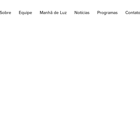
Sobre
Equipe
Manhã de Luz
Notícias
Programas
Contat
ação da pavimenta
 Europa será defi
5 dias
ntaram propostas; investimento supera R$ 11,4 milhões A licita
do Jardim Europa, cuja fase de habilitação foi iniciada no dia 25..