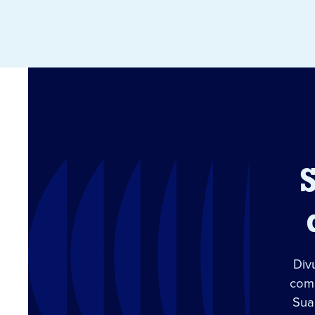
Div
com 
Sua