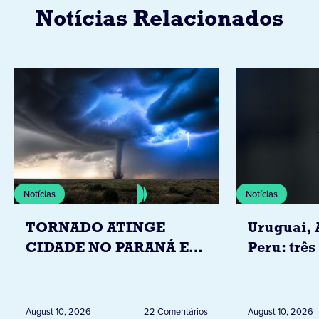
Notícias Relacionados
Notícias
Notícias
TORNADO ATINGE
Uruguai, 
CIDADE NO PARANÁ E
Peru: três
DEIXA 20 FAMÍLIAS
Igrejas q
DESALOJADAS NA ZONA
Leão XIV
RURAL
August 10, 2026
22 Comentários
August 10, 2026