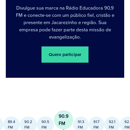
Divulgue sua marca na Rádio Educadora 90,9
FM e conecte-se com um público fiel, cristão e
presente em Jacarezinho e região. Sua
empresa pode fazer parte desta missão de
evangelização.
Quero participar
90.9
89.4
90.2
90.5
91.3
91.7
92.1
92
FM
FM
FM
FM
FM
FM
FM
FM