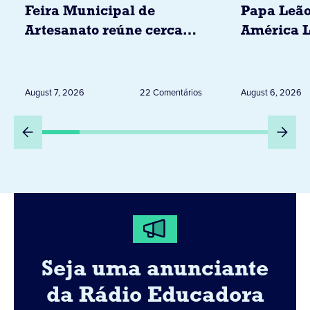
Feira Municipal de
Papa Leão
Artesanato reúne cerca
América L
de 20 expositores neste
novembro,
sábado em Jacarezinho
Uruguai, 
Peru
August 7, 2026
22 Comentários
August 6, 2026
Seja uma anunciante
da Rádio Educadora