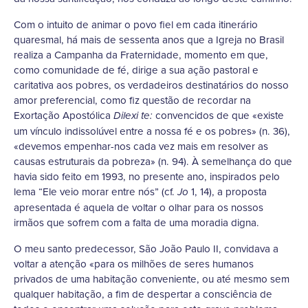
Com o intuito de animar o povo fiel em cada itinerário
quaresmal, há mais de sessenta anos que a Igreja no Brasil
realiza a Campanha da Fraternidade, momento em que,
como comunidade de fé, dirige a sua ação pastoral e
caritativa aos pobres, os verdadeiros destinatários do nosso
amor preferencial, como fiz questão de recordar na
Exortação Apostólica
convencidos de que «existe
Dilexi te:
um vínculo indissolúvel entre a nossa fé e os pobres» (n. 36),
«devemos empenhar-nos cada vez mais em resolver as
causas estruturais da pobreza» (n. 94). À semelhança do que
havia sido feito em 1993, no presente ano, inspirados pelo
lema “Ele veio morar entre nós” (cf.
1, 14), a proposta
Jo
apresentada é aquela de voltar o olhar para os nossos
irmãos que sofrem com a falta de uma moradia digna.
O meu santo predecessor, São João Paulo II, convidava a
voltar a atenção «para os milhões de seres humanos
privados de uma habitação conveniente, ou até mesmo sem
qualquer habitação, a fim de despertar a consciência de