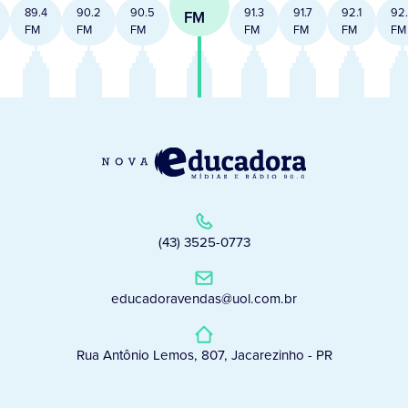
89.4
90.2
90.5
91.3
91.7
92.1
92
FM
FM
FM
FM
FM
FM
FM
FM
(43) 3525-0773
educadoravendas@uol.com.br
Rua Antônio Lemos, 807, Jacarezinho - PR