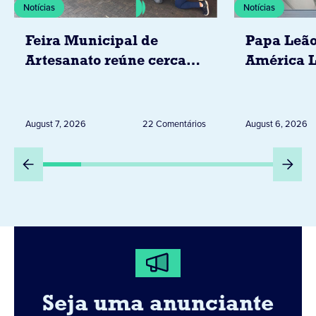
Notícias
Notícias
Feira Municipal de
Papa Leão
Artesanato reúne cerca
América L
de 20 expositores neste
novembro,
sábado em Jacarezinho
Uruguai, 
Peru
August 7, 2026
22 Comentários
August 6, 2026
Seja uma anunciante