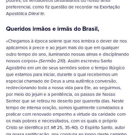
pobres, os verdadeiros destinatários do nosso amor
preferencial, como fiz questão de recordar na Exortação
Apostólica
Dilexi te.
Queridos irmãos e irmãs do Brasil,
«Chegamos à época solene que nos lembra o dever de nos
aplicarmos à prece e ao jejum mais do que em qualquer
outro tempo do ano, iluminando nossas almas e disciplinando
nossos corpos»
). Assim escreveu Santo
(Sermão 210
Agostinho em um de seus sermões sobre o tempo litúrgico
que estamos para iniciar, durante o qual recebemos um
especial chamado de Deus a uma autêntica conversão,
redirecionando toda a nossa vida para Ele, ao seguirmos,
por meio do jejum e a penitência, os passos de Nosso
Senhor que se retirou no deserto por quarenta dias. Neste
tempo de intensa oração, somos igualmente convidados a
praticar com renovado empenho a virtude da caridade com
os mais pobres e necessitados, com os quais o próprio
Cristo se identifica (cf.
25, 35-40). O Espírito Santo, autor
Mt
da nossa santificação, nos conduza ao longo deste caminho.