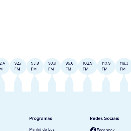
2.4
92.7
93.8
93.9
95.6
102.9
110.9
118.3
M
FM
FM
FM
FM
FM
FM
FM
Programas
Redes Sociais
Manhã de Luz
Facebook