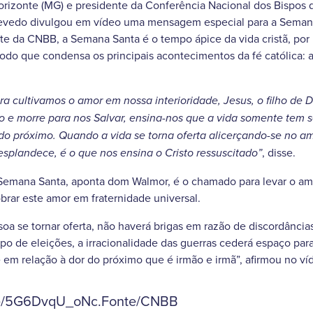
rizonte (MG) e presidente da Conferência Nacional dos Bispos 
zevedo divulgou em vídeo uma mensagem especial para a Seman
te da CNBB, a Semana Santa é o tempo ápice da vida cristã, por
do que condensa os principais acontecimentos da fé católica: a
ra cultivamos o amor em nossa interioridade, Jesus, o filho de
io e morre para nos Salvar, ensina-nos que a vida somente tem 
do próximo. Quando a vida se torna oferta alicerçando-se no am
, disse.
splandece, é o que nos ensina o Cristo ressuscitado”
 Semana Santa, aponta dom Walmor, é o chamado para levar o amo
obrar este amor em fraternidade universal.
soa se tornar oferta, não haverá brigas em razão de discordânci
o de eleições, a irracionalidade das guerras cederá espaço pa
 em relação à dor do próximo que é irmão e irmã”, afirmou no ví
.be/5G6DvqU_oNc.Fonte/CNBB