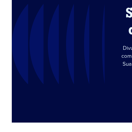
Div
com 
Sua