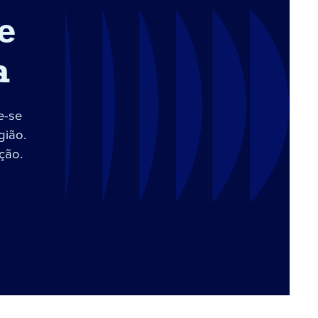
e
a
e-se
gião.
ção.