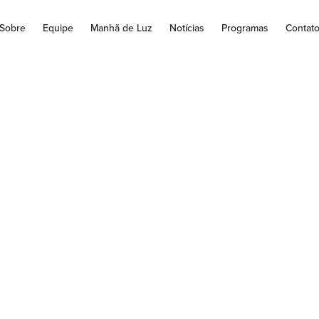
Sobre
Equipe
Manhã de Luz
Notícias
Programas
Contat
AGEM DO PRESI
CNBB PARA A SE
A 2022, “NOSSA S
MAIOR”