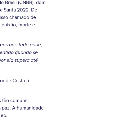
do Brasil (CNBB), dom
a Santa 2022. De
 isso chamado de
 paixão, morte e
 Deus que tudo pode,
sentido quando se
or ela supera até
r de Cristo à
as tão comuns,
ra paz. A humanidade
deo.