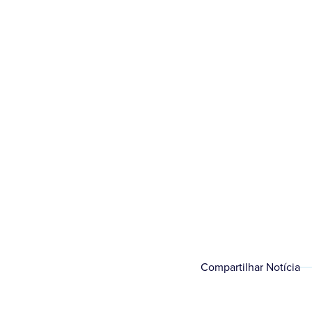
O arcebispo de Belo H
Compartilhar Notícia