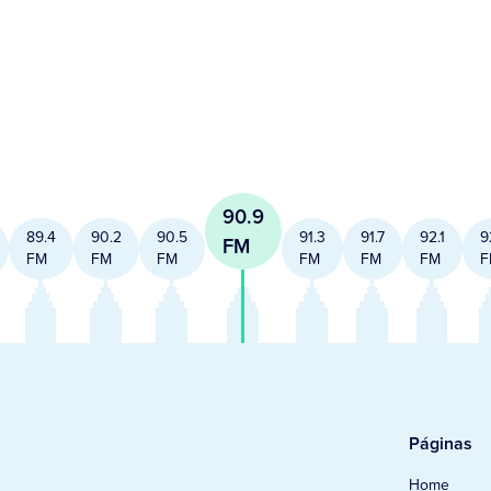
90.9
89.4
90.2
90.5
91.3
91.7
92.1
9
FM
FM
FM
FM
FM
FM
FM
F
Páginas
Home