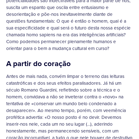
potencialidades são indecifráveis para a maior parte de nós,
suscita um espanto que oscila entre entusiasmo e
desorientação e põe-nos inevitavelmente diante de
questões fundamentais: O que é então o homem, qual é a
sua especificidade e qual será o futuro desta nossa espécie
chamada homo sapiens na era das inteligências artificiais?
Como podemos permanecer plenamente humanos e
orientar para o bem a mudança cultural em curso?
A partir do coração
Antes de mais nada, convém limpar o terreno das leituras
catastróficas e dos seus efeitos paralisadores. Já há um
século Romano Guardini, refletindo sobre a técnica e o
homem, convidava a não se inveterar contra o «novo» na
tentativa de «conservar um mundo belo condenado a
desaparecer». Ao mesmo tempo, porém, com veemência
profética advertia: «O nosso posto é no devir. Devemos
inserir-nos nele, cada um no seu lugar (…), aderindo
honestamente, mas permanecendo sensíveis, com um
coração incorruptível, a tudo o que nele houver de destrutivo