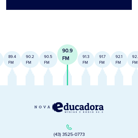
90.9
89.4
90.2
90.5
91.3
91.7
92.1
92
FM
FM
FM
FM
FM
FM
FM
FM
(43) 3525-0773