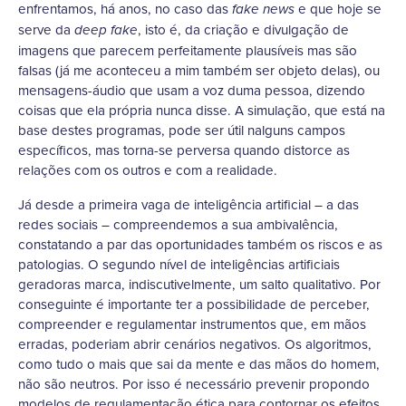
enfrentamos, há anos, no caso das
e que hoje se
fake news
serve da
, isto é, da criação e divulgação de
deep fake
imagens que parecem perfeitamente plausíveis mas são
falsas (já me aconteceu a mim também ser objeto delas), ou
mensagens-áudio que usam a voz duma pessoa, dizendo
coisas que ela própria nunca disse. A simulação, que está na
base destes programas, pode ser útil nalguns campos
específicos, mas torna-se perversa quando distorce as
relações com os outros e com a realidade.
Já desde a primeira vaga de inteligência artificial – a das
redes sociais – compreendemos a sua ambivalência,
constatando a par das oportunidades também os riscos e as
patologias. O segundo nível de inteligências artificiais
geradoras marca, indiscutivelmente, um salto qualitativo. Por
conseguinte é importante ter a possibilidade de perceber,
compreender e regulamentar instrumentos que, em mãos
erradas, poderiam abrir cenários negativos. Os algoritmos,
como tudo o mais que sai da mente e das mãos do homem,
não são neutros. Por isso é necessário prevenir propondo
modelos de regulamentação ética para contornar os efeitos