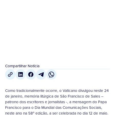
Como tradicionalmente ocorre, o Vaticano divulgou
neste 24 de janeiro, memória litúrgica de São
Francisco de Sales – patrono dos escritores e
jornalistas -, a...
25 de Janeiro
,
2024
Compartilhar Notícia
Como tradicionalmente ocorre, o Vaticano divulgou neste 24
de janeiro, memória litúrgica de São Francisco de Sales –
patrono dos escritores e jornalistas -, a mensagem do Papa
Francisco para o Dia Mundial das Comunicações Sociais,
neste ano na 58ª edição, a ser celebrada no dia 12 de maio.