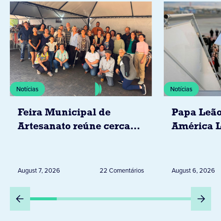
Notícias
Notícias
Feira Municipal de
Papa Leão
Artesanato reúne cerca
América L
de 20 expositores neste
novembro,
sábado em Jacarezinho
Uruguai, 
Peru
August 7, 2026
22 Comentários
August 6, 2026