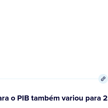
29 de Novembro
,
2022
ara o PIB também variou para 