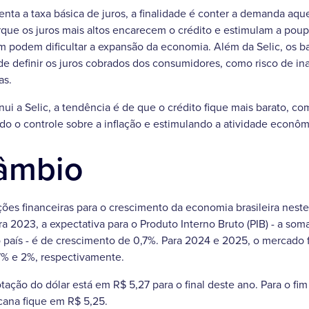
 a taxa básica de juros, a finalidade é conter a demanda aque
rque os juros mais altos encarecem o crédito e estimulam a po
ém podem dificultar a expansão da economia. Além da Selic, os 
 de definir os juros cobrados dos consumidores, como risco de in
as.
 a Selic, a tendência é de que o crédito fique mais barato, co
o o controle sobre a inflação e estimulando a atividade econôm
câmbio
ições financeiras para o crescimento da economia brasileira nes
ra 2023, a expectativa para o Produto Interno Bruto (PIB) - a som
 país - é de crescimento de 0,7%. Para 2024 e 2025, o mercado f
7% e 2%, respectivamente.
tação do dólar está em R$ 5,27 para o final deste ano. Para o fi
ana fique em R$ 5,25.