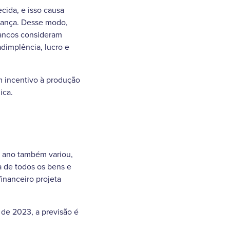
cida, e isso causa
upança. Desse modo,
bancos consideram
adimplência, lucro e
m incentivo à produção
ica.
te ano também variou,
a de todos os bens e
inanceiro projeta
m de 2023, a previsão é