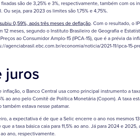
 fixadas são de 3,25% e 3%, respectivamente, também com os int
. Ou seja, para 2023 os limites são 1,75% e 4,75%.
 subiu 0,59%, após três meses de deflação
. Com o resultado, o I
12 meses, segundo o Instituto Brasileiro de Geografia e Estatíst
Preços ao Consumidor Amplo-15 (IPCA-15), que é a prévia da in
s://agenciabrasil.ebc.com.br/economia/noticia/2021-11/ipca-15-pr
 juros
 inflação, o Banco Central usa como principal instrumento a taxa
75% ao ano pelo Comitê de Política Monetária (Copom). A taxa es
do também estava nesse patamar.
iro, a expectativa é de que a Selic encerre o ano nos mesmos 13
 que a taxa básica caia para 11,5% ao ano. Já para 2024 e 2025, 
ao ano, respectivamente.