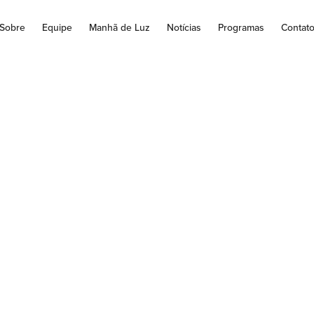
Sobre
Equipe
Manhã de Luz
Notícias
Programas
Contat
cado financeiro e
ção da inflação de
para 5,91%
B também variou para 2,81% em 2022 A previsão do mercado finan
Nacional de Preços ao Consumidor Amplo (IPCA),...