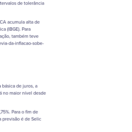
ervalos de tolerância
PCA acumula alta de
ica (IBGE). Para
flação, também teve
evia-da-inflacao-sobe-
 básica de juros, a
tá no maior nível desde
,75%. Para o fim de
a previsão é de Selic