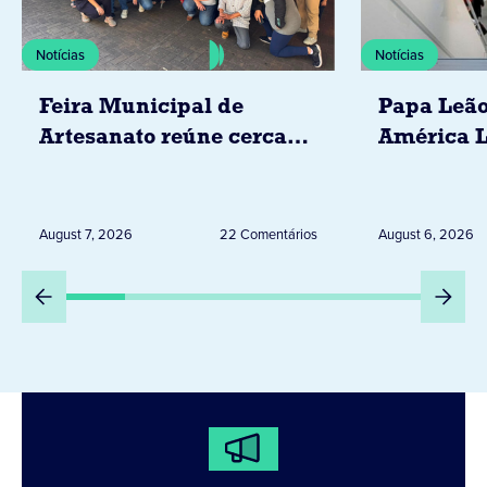
Notícias
Notícias
Feira Municipal de
Papa Leão
Artesanato reúne cerca
América L
de 20 expositores neste
novembro,
sábado em Jacarezinho
Uruguai, 
Peru
August 7, 2026
22 Comentários
August 6, 2026