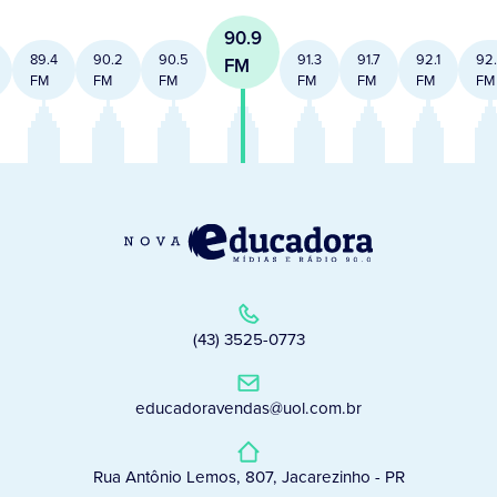
90.9
89.4
90.2
90.5
91.3
91.7
92.1
92
FM
FM
FM
FM
FM
FM
FM
FM
(43) 3525-0773
educadoravendas@uol.com.br
Rua Antônio Lemos, 807, Jacarezinho - PR