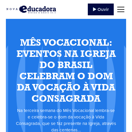
▶️ Ouvir
MÊS VOCACIONAL:
EVENTOS NA IGREJA
DO BRASIL
CELEBRAM O DOM
DA VOCAÇÃO À VIDA
CONSAGRADA
Na terceira semana do Mês Vocacional lembra-se
e celebra-se o dom da vocação à Vida
Consagrada, que se faz presente na Igreja, através
das centenas...