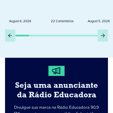
RESTRIÇÕES
tempestad
ELEITORAIS A PARTIR
granizo pr
DESTA QUINTA-FEIRA
dias 6 e 8
August 6, 2026
22 Comentários
August 5, 2026
DIA 6
Seja uma anunciante
da Rádio Educadora
Divulgue sua marca na Rádio Educadora 90,9