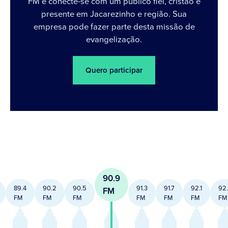
FM e conecte-se com um público fiel, cristão e
presente em Jacarezinho e região. Sua
empresa pode fazer parte desta missão de
evangelização.
Quero participar
90.9
89.4
90.2
90.5
91.3
91.7
92.1
92
FM
FM
FM
FM
FM
FM
FM
FM