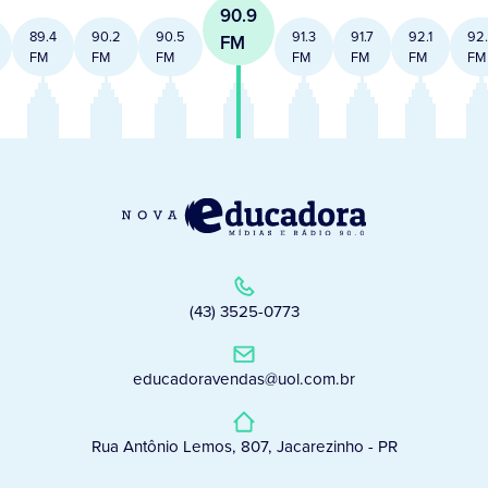
90.9
89.4
90.2
90.5
91.3
91.7
92.1
92
FM
FM
FM
FM
FM
FM
FM
FM
(43) 3525-0773
educadoravendas@uol.com.br
Rua Antônio Lemos, 807, Jacarezinho - PR