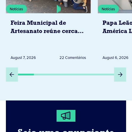
Notícias
Notícias
Feira Municipal de
Papa Leão
Artesanato reúne cerca
América L
de 20 expositores neste
novembro,
sábado em Jacarezinho
Uruguai, 
Peru
August 7, 2026
22 Comentários
August 6, 2026