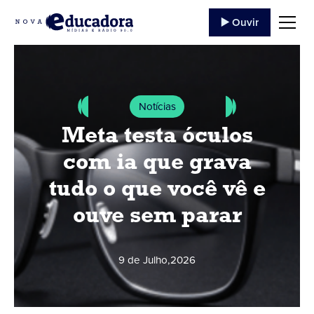
▶️ Ouvir
Notícias
Meta testa óculos
com ia que grava
tudo o que você vê e
ouve sem parar
9 de Julho
,
2026