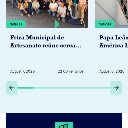
Notícias
Notícias
Feira Municipal de
Papa Leão
Artesanato reúne cerca
América L
de 20 expositores neste
novembro,
sábado em Jacarezinho
Uruguai, 
Peru
August 7, 2026
22 Comentários
August 6, 2026