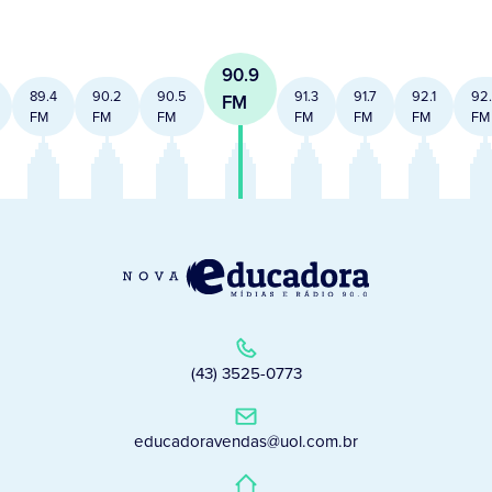
90.9
89.4
90.2
90.5
91.3
91.7
92.1
92
FM
FM
FM
FM
FM
FM
FM
FM
(43) 3525-0773
educadoravendas@uol.com.br