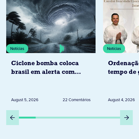
Notícias
Notícias
Ciclone bomba coloca
Ordenaçã
brasil em alerta com
tempo de 
tempestades, ventos e
Diocese d
granizo previstos entre os
dias 6 e 8 de agosto
August 5, 2026
22 Comentários
August 4, 2026