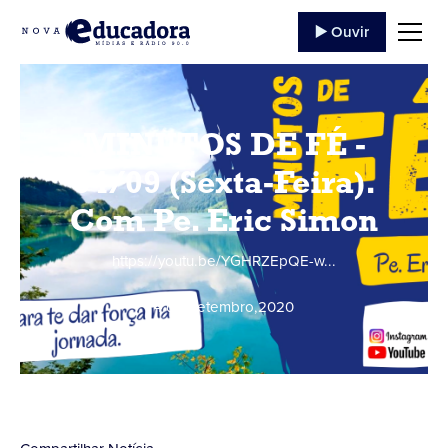
▶️ Ouvir
MINUTOS DE FÉ -
04/09 (Sexta-Feira).
Com Pe. Eric Simon
https://youtu.be/YGHRZEpQE-w...
4 de Setembro
,
2020