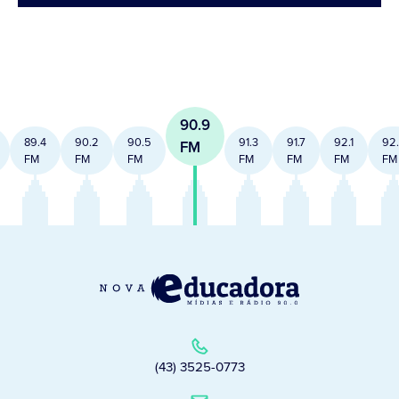
90.9
89.4
90.2
90.5
91.3
91.7
92.1
92
FM
FM
FM
FM
FM
FM
FM
FM
(43) 3525-0773