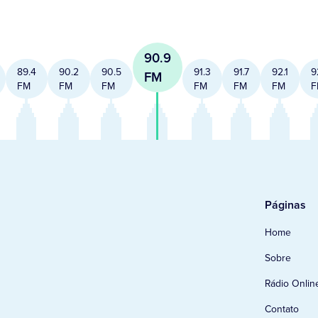
90.9
89.4
90.2
90.5
91.3
91.7
92.1
9
FM
FM
FM
FM
FM
FM
FM
F
Páginas
Home
Sobre
Rádio Onlin
Contato