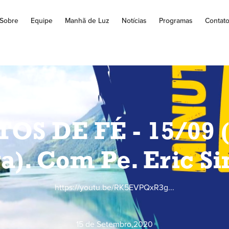
Sobre
Equipe
Manhã de Luz
Notícias
Programas
Contat
OS DE FÉ - 15/09 (
ra). Com Pe. Eric S
https://youtu.be/RK5EVPQxR3g...
15 de Setembro
,
2020