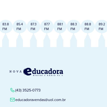
83.8
85.4
87.3
87.7
88.1
88.3
88.8
89.2
FM
FM
FM
FM
FM
FM
FM
FM
(43) 3525-0773
educadoravendas@uol.com.br