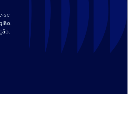
e-se
gião.
ção.