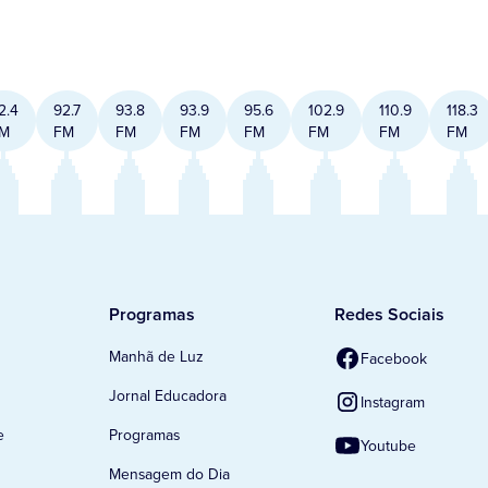
2.4
92.7
93.8
93.9
95.6
102.9
110.9
118.3
M
FM
FM
FM
FM
FM
FM
FM
Programas
Redes Sociais
Manhã de Luz
Facebook
Jornal Educadora
Instagram
e
Programas
Youtube
Mensagem do Dia