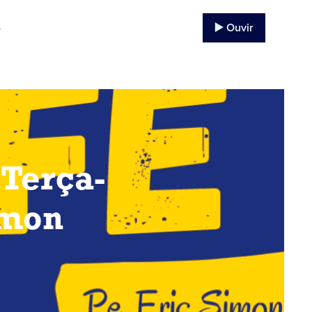
▶️ Ouvir
o
Terça-
imon