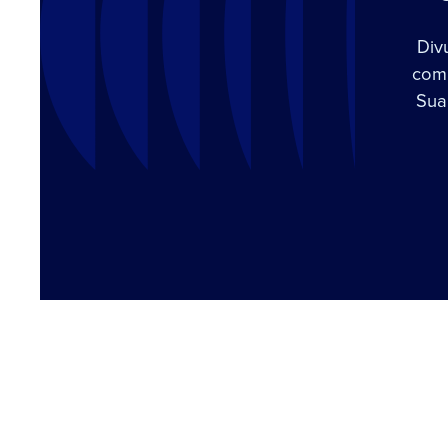
Div
com 
Sua