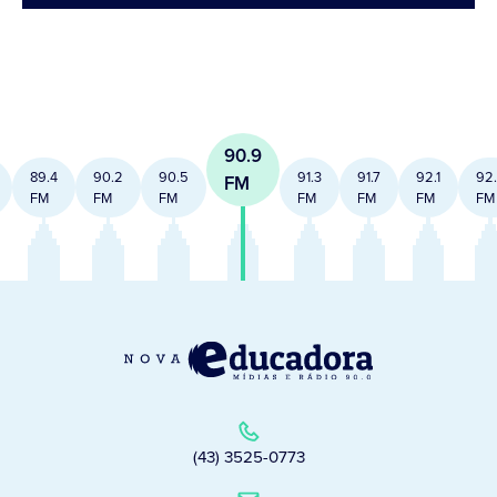
90.9
89.4
90.2
90.5
91.3
91.7
92.1
92
FM
FM
FM
FM
FM
FM
FM
FM
(43) 3525-0773