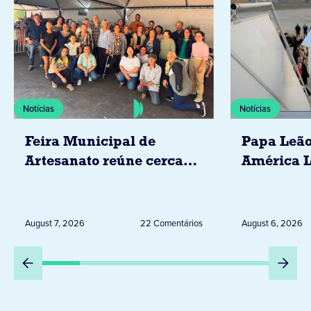
Notícias
Notícias
Feira Municipal de
Papa Leão
Artesanato reúne cerca
América L
de 20 expositores neste
novembro,
sábado em Jacarezinho
Uruguai, 
Peru
August 7, 2026
22 Comentários
August 6, 2026