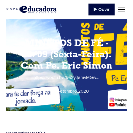
▶️ Ouvir
MINUTOS DE FÉ -
25/09 (Sexta-Feira).
Com Pe. Eric Simon
https://youtu.be/k62yJemvMGw...
25 de Setembro
,
2020