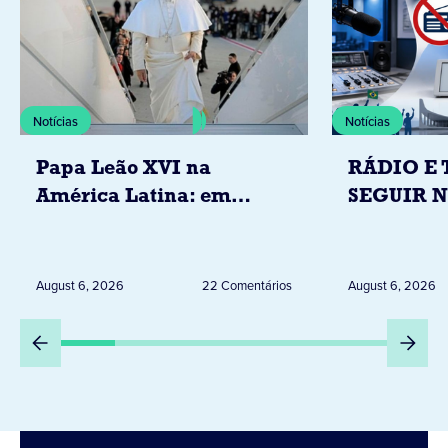
Notícias
Notícias
Papa Leão XVI na
RÁDIO E 
América Latina: em
SEGUIR 
novembro, visitará
RESTRIÇ
Uruguai, Argentina e
ELEITORA
Peru
DESTA Q
August 6, 2026
22 Comentários
August 6, 2026
DIA 6