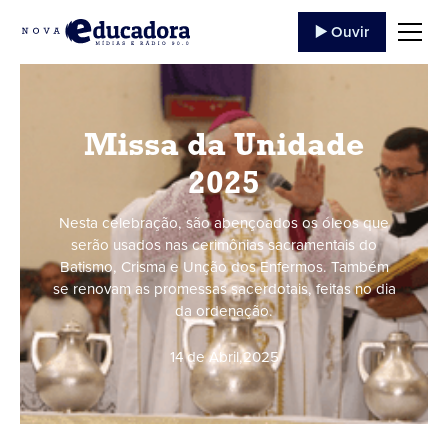
▶️ Ouvir
Missa da Unidade
2025
Nesta celebração, são abençoados os óleos que
serão usados nas cerimônias sacramentais do
Batismo, Crisma e Unção dos Enfermos. Também
se renovam as promessas sacerdotais, feitas no dia
da ordenação.
14 de Abril
,
2025