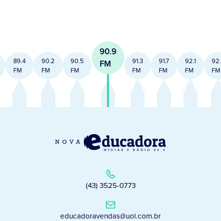
90.9
89.4
90.2
90.5
91.3
91.7
92.1
92
FM
FM
FM
FM
FM
FM
FM
FM
(43) 3525-0773
educadoravendas@uol.com.br