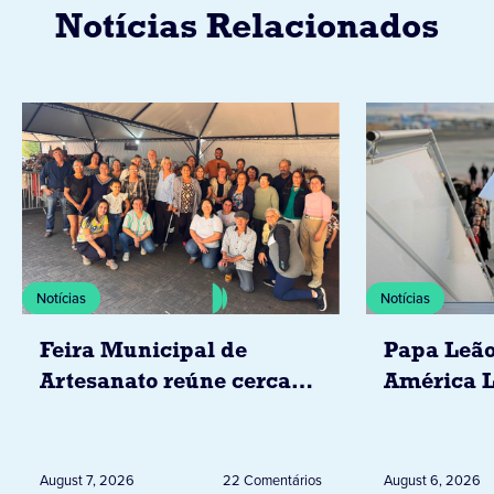
Notícias Relacionados
Notícias
Notícias
Feira Municipal de
Papa Leão
Artesanato reúne cerca
América L
de 20 expositores neste
novembro,
sábado em Jacarezinho
Uruguai, 
Peru
August 7, 2026
22 Comentários
August 6, 2026