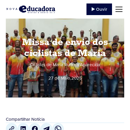
▶️ Ouvir
Missa de envio dos
ciclistas de Maria
Ciclistas de Maria Rumo a Aparecida
27 de Maio
,
2025
Compartilhar Notícia