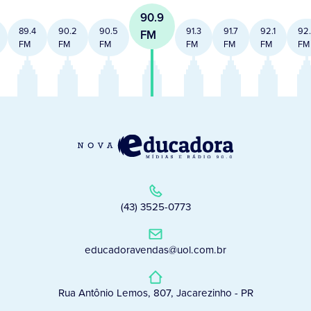
90.9
89.4
90.2
90.5
91.3
91.7
92.1
92
FM
FM
FM
FM
FM
FM
FM
FM
(43) 3525-0773
educadoravendas@uol.com.br
Rua Antônio Lemos, 807, Jacarezinho - PR