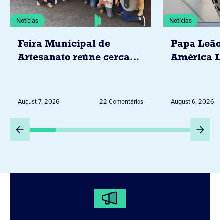
Notícias
Notícias
Feira Municipal de
Papa Leão
Artesanato reúne cerca
América L
de 20 expositores neste
novembro,
sábado em Jacarezinho
Uruguai, 
Peru
August 7, 2026
22 Comentários
August 6, 2026