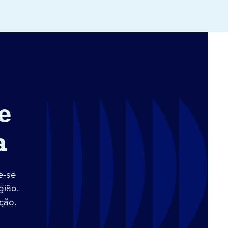
e
a
e-se
gião.
ção.