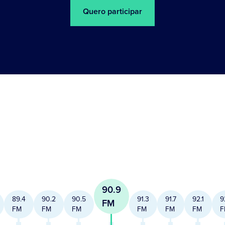
Quero participar
90.9
89.4
90.2
90.5
91.3
91.7
92.1
9
FM
FM
FM
FM
FM
FM
FM
F