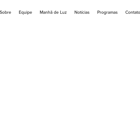
Sobre
Equipe
Manhã de Luz
Notícias
Programas
Contat
de posse Canônica
Vagner Koskóski.
ia Nossa Senhora do Perpétuo Socorro no Bairro Aeroporto em Ja
seu novo Pároco na noite de 16/07, com missa presidida...