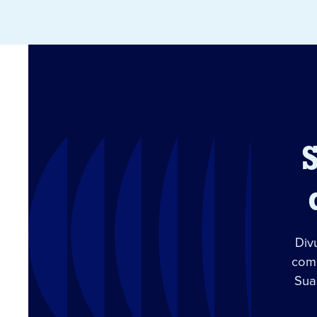
Div
com 
Sua