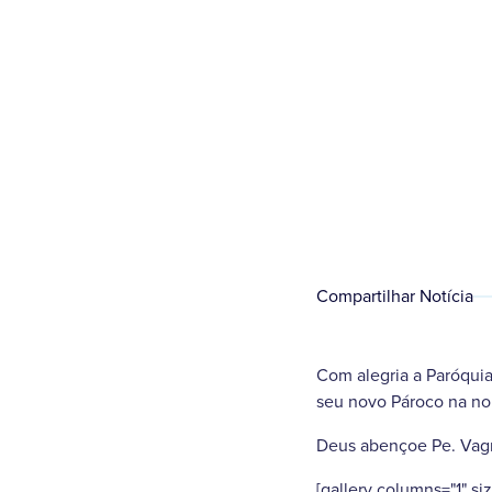
Compartilhar Notícia
Com alegria a Paróqui
seu novo Pároco na noi
Deus abençoe Pe. Vagn
[gallery columns="1" si