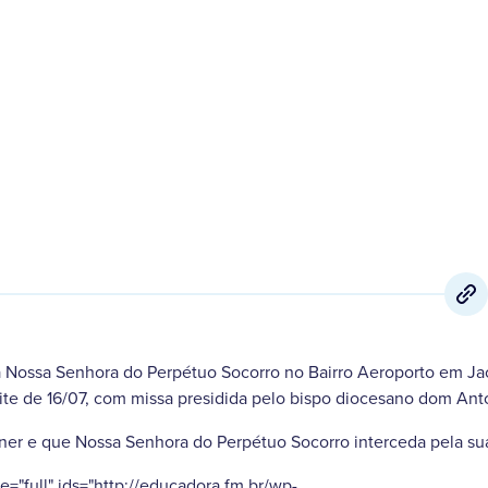
16 de Julho
,
2022
a Nossa Senhora do Perpétuo Socorro no Bairro Aeroporto em Ja
te de 16/07, com missa presidida pelo bispo diocesano dom Anto
er e que Nossa Senhora do Perpétuo Socorro interceda pela sua
ze="full" ids="http://educadora.fm.br/wp-