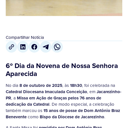
Compartilhar Notícia
6º Dia da Novena de Nossa Senhora
Aparecida
No dia
8 de outubro de 2025
, às
18h30
, foi celebrada na
Catedral Diocesana Imaculada Conceição
, em
Jacarezinho-
PR
, a
Missa em Ação de Graças pelos 76 anos de
dedicação da Catedral
. De modo especial, a celebração
também marcou os
15 anos de posse de Dom Antônio Braz
Benevente
como
Bispo da Diocese de Jacarezinho
.
A Santa Missa foi
presidida por Dom Antônio Braz