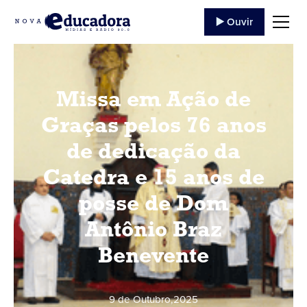
▶️ Ouvir
Missa em Ação de
Graças pelos 76 anos
de dedicação da
Catedra e 15 anos de
posse de Dom
Antônio Braz
Benevente
9 de Outubro
,
2025