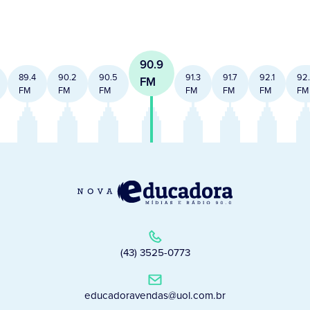
90.9
89.4
90.2
90.5
91.3
91.7
92.1
92
FM
FM
FM
FM
FM
FM
FM
FM
(43) 3525-0773
educadoravendas@uol.com.br