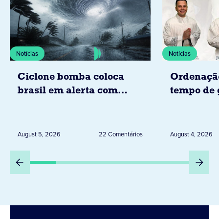
Notícias
Notícias
Ciclone bomba coloca
Ordenaçã
brasil em alerta com
tempo de 
tempestades, ventos e
Diocese d
granizo previstos entre os
dias 6 e 8 de agosto
August 5, 2026
22 Comentários
August 4, 2026