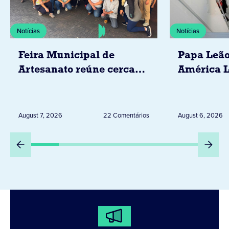
Notícias
Notícias
Feira Municipal de
Papa Leão
Artesanato reúne cerca
América L
de 20 expositores neste
novembro,
sábado em Jacarezinho
Uruguai, 
Peru
August 7, 2026
22 Comentários
August 6, 2026