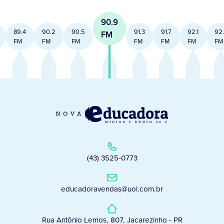
90.9
89.4
90.2
90.5
91.3
91.7
92.1
92
FM
FM
FM
FM
FM
FM
FM
FM
(43) 3525-0773
educadoravendas@uol.com.br
Rua Antônio Lemos, 807, Jacarezinho - PR