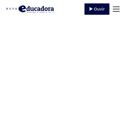
▶️ Ouvir
Missionária de Santo
Antônio da Platina
fará missão na África
Ouça a entrevista feita pelo Jornalista da Rádio
Educadora FM 90,9 de Jacarezinho-Pr. [audio
mp3="http://educadora.fm.br/wp-
content/uploads/2018/05/essa-6.mp3"][/audio]
Dom Antônio Braz Benevente agradece a
disponibilidade da missionária Mariana.Ouça...
2 de Maio
,
2018