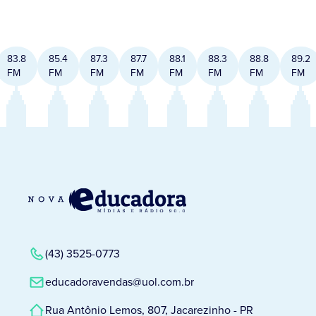
83.8
85.4
87.3
87.7
88.1
88.3
88.8
89.2
FM
FM
FM
FM
FM
FM
FM
FM
(43) 3525-0773
educadoravendas@uol.com.br
Rua Antônio Lemos, 807, Jacarezinho - PR