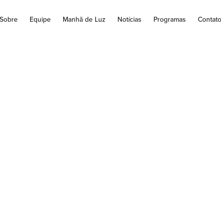
Sobre
Equipe
Manhã de Luz
Notícias
Programas
Contat
e Paulinho, vocalis
Banda Roupa Nova
a banda Roupa Nova, morreu nesta segunda-feira, 14/12/2020, aos
internado no hospital na zona sul do Rio desde...