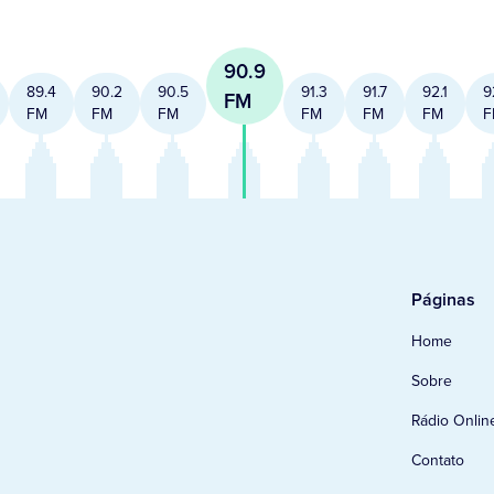
90.9
89.4
90.2
90.5
91.3
91.7
92.1
9
FM
FM
FM
FM
FM
FM
FM
F
Páginas
Home
Sobre
Rádio Onlin
Contato