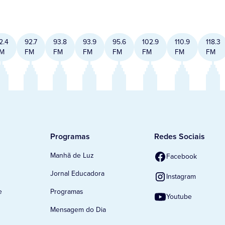
2.4
92.7
93.8
93.9
95.6
102.9
110.9
118.3
M
FM
FM
FM
FM
FM
FM
FM
Programas
Redes Sociais
Manhã de Luz
Facebook
Jornal Educadora
Instagram
e
Programas
Youtube
Mensagem do Dia