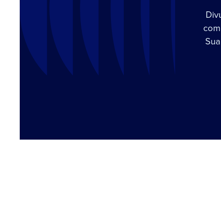
Div
com 
Sua