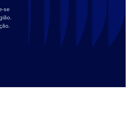
e-se
gião.
ção.