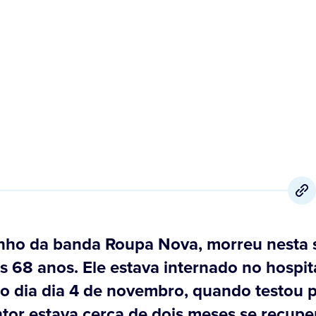
15 de Dezembro
,
2020
inho da banda Roupa Nova, morreu nesta 
s 68 anos. Ele estava internado no hospit
o dia dia 4 de novembro, quando testou p
ntor estava cerca de dois meses se recup