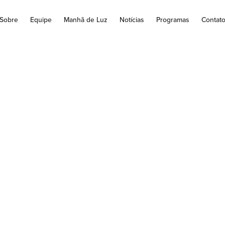
Sobre
Equipe
Manhã de Luz
Notícias
Programas
Contat
cidos em março p
uxílio referente a 
e 6
to por 3,6 milhões de beneficiários Cerca de 3,6 milhões de benef
emergencial e do auxílio emergencial extensão nascidos em...