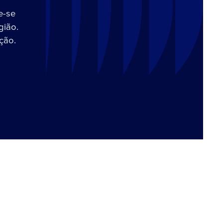
e-se
gião.
ção.