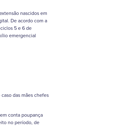
l extensão nascidos em
gital. De acordo com a
ciclos 5 e 6 de
xílio emergencial
o caso das mães chefes
o em conta poupança
eito no período, de