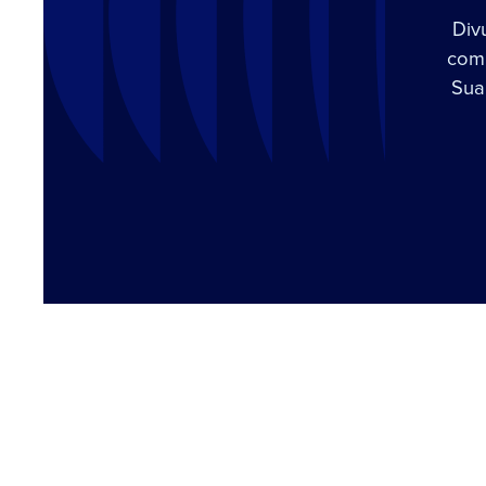
Div
com 
Sua