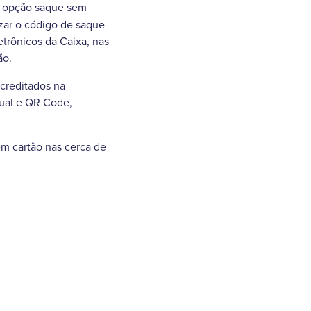
a opção saque sem
izar o código de saque
etrônicos da Caixa, nas
ão.
 creditados na
tual e QR Code,
m cartão nas cerca de