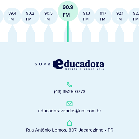
90.9
89.4
90.2
90.5
91.3
91.7
92.1
92
FM
FM
FM
FM
FM
FM
FM
FM
(43) 3525-0773
educadoravendas@uol.com.br
Rua Antônio Lemos, 807, Jacarezinho - PR