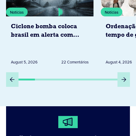
Notícias
Notícias
Ciclone bomba coloca
Ordenaçã
brasil em alerta com
tempo de 
tempestades, ventos e
Diocese d
granizo previstos entre os
dias 6 e 8 de agosto
August 5, 2026
22 Comentários
August 4, 2026