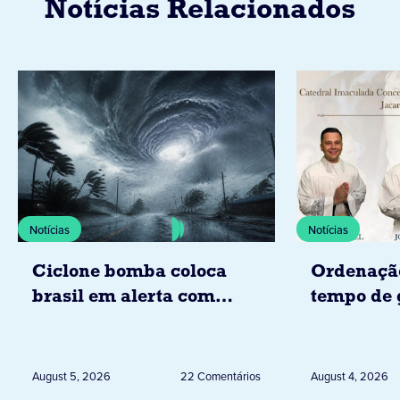
Notícias Relacionados
Notícias
Notícias
Ciclone bomba coloca
Ordenaçã
brasil em alerta com
tempo de 
tempestades, ventos e
Diocese d
granizo previstos entre os
dias 6 e 8 de agosto
August 5, 2026
22 Comentários
August 4, 2026