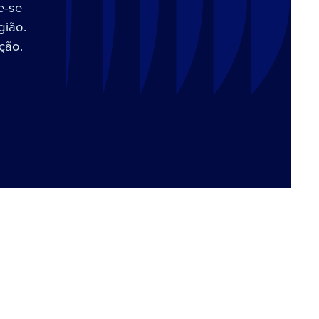
e-se
gião.
ção.