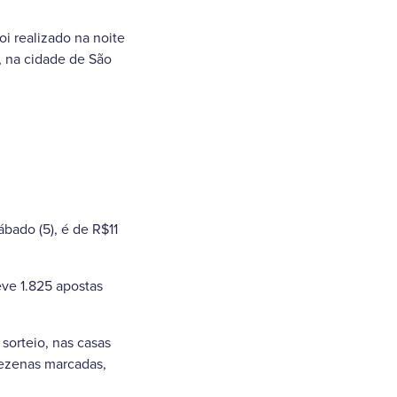
i realizado na noite
ê, na cidade de São
bado (5), é de R$11
eve 1.825 apostas
 sorteio, nas casas
dezenas marcadas,