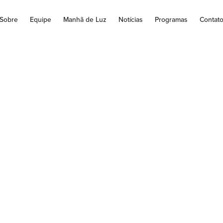
Sobre
Equipe
Manhã de Luz
Notícias
Programas
Contat
ém acerta a Mega-
mio acumula em R
milhões
dezenas sorteadas: 20 - 27 - 35 - 39 - 50 - 59 Nenhuma aposta 
do concurso...