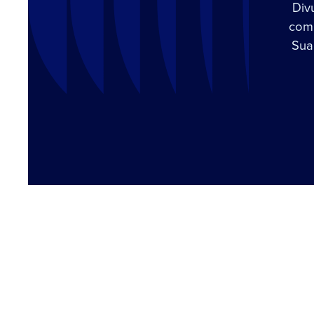
Div
com 
Sua