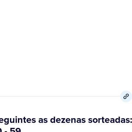
3 de Dezembro
,
2020
eguintes as dezenas sorteadas: 
0 - 59