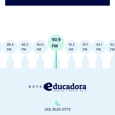
90.9
89.4
90.2
90.5
91.3
91.7
92.1
92
FM
FM
FM
FM
FM
FM
FM
FM
(43) 3525-0773