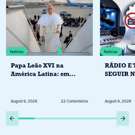
Notícias
Notícias
Papa Leão XVI na
RÁDIO E 
América Latina: em
SEGUIR 
novembro, visitará
RESTRIÇ
Uruguai, Argentina e
ELEITORA
Peru
DESTA Q
August 6, 2026
22 Comentários
August 6, 2026
DIA 6