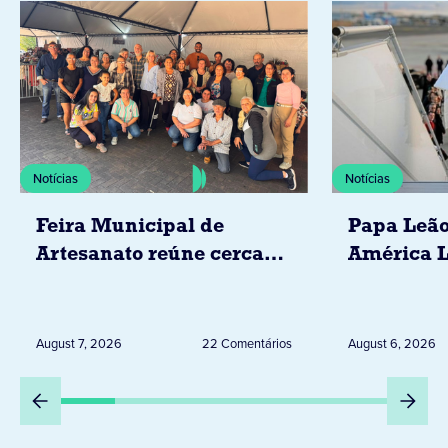
Notícias
Notícias
Feira Municipal de
Papa Leão
Artesanato reúne cerca
América L
de 20 expositores neste
novembro,
sábado em Jacarezinho
Uruguai, 
Peru
August 7, 2026
22 Comentários
August 6, 2026