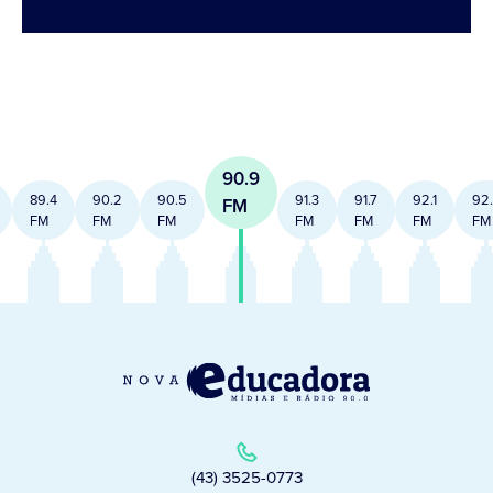
90.9
89.4
90.2
90.5
91.3
91.7
92.1
92
FM
FM
FM
FM
FM
FM
FM
FM
(43) 3525-0773