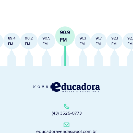
90.9
89.4
90.2
90.5
91.3
91.7
92.1
92
FM
FM
FM
FM
FM
FM
FM
FM
(43) 3525-0773
educadoravendas@uol.com.br