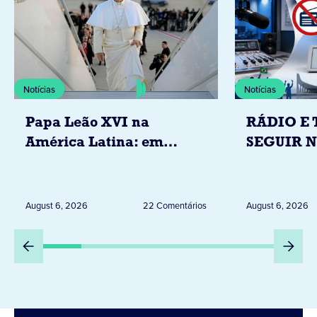
Notícias
Notícias
Papa Leão XVI na
RÁDIO E 
América Latina: em
SEGUIR 
novembro, visitará
RESTRIÇ
Uruguai, Argentina e
ELEITORA
Peru
DESTA Q
August 6, 2026
22 Comentários
August 6, 2026
DIA 6