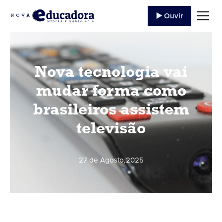
▶️ Ouvir
Nova tecnologia vai
mudar forma como
brasileiros assistem
televisão
27 de Agosto
,
2025