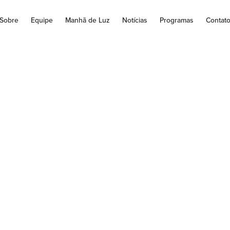
Sobre
Equipe
Manhã de Luz
Notícias
Programas
Contat
ove estados e DF n
tram mortes por co
em 24 horas
nor média móvel de óbitos pela doença em 2021 Dados divulgado
Saúde mostram que nove estados e o Distrito...