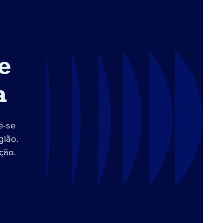
e
a
e-se
gião.
ção.