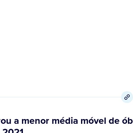
9 de Novembro
,
2021
trou a menor média móvel de ób
 2021