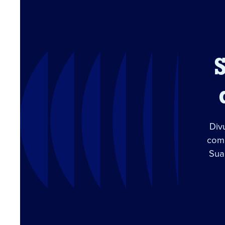
Div
com 
Sua