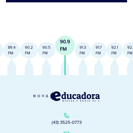
90.9
89.4
90.2
90.5
91.3
91.7
92.1
92
FM
FM
FM
FM
FM
FM
FM
FM
(43) 3525-0773