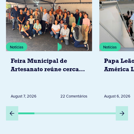
Notícias
Notícias
Feira Municipal de
Papa Leão
Artesanato reúne cerca
América L
de 20 expositores neste
novembro,
sábado em Jacarezinho
Uruguai, 
Peru
August 7, 2026
22 Comentários
August 6, 2026