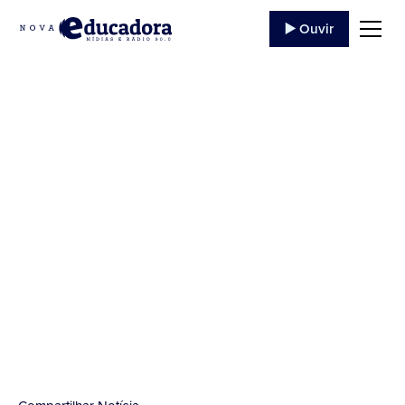
▶️ Ouvir
Novena de São
Sebastião de 11 a 19
de Janeiro
...
10 de Janeiro
,
2022