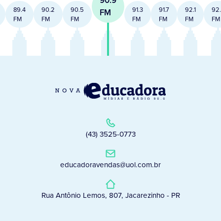
90.9
89.4
90.2
90.5
91.3
91.7
92.1
92
FM
FM
FM
FM
FM
FM
FM
FM
(43) 3525-0773
educadoravendas@uol.com.br
Rua Antônio Lemos, 807, Jacarezinho - PR