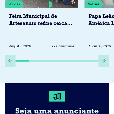
Notícias
Notícias
Feira Municipal de
Papa Leão
Artesanato reúne cerca
América L
de 20 expositores neste
novembro,
sábado em Jacarezinho
Uruguai, 
Peru
August 7, 2026
22 Comentários
August 6, 2026
Seja uma anunciante