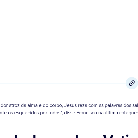
16 de Junho
,
2021
dor atroz da alma e do corpo, Jesus reza com as palavras dos s
te os esquecidos por todos", disse Francisco na última cateque