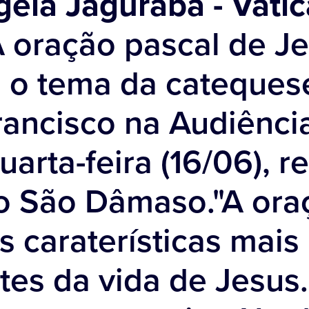
ela Jaguraba - Vati
A oração pascal de J
i o tema da cateques
ancisco na Audiênci
uarta-feira (16/06), r
io São Dâmaso."A ora
 caraterísticas mais
es da vida de Jesus.