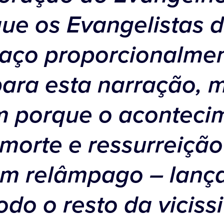
que os Evangelistas 
aço proporcionalme
para esta narração, 
 porque o aconteci
morte e ressurreição
m relâmpago – lança
odo o resto da viciss