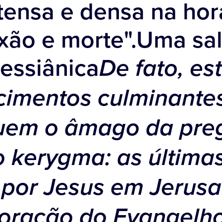
tensa e densa na hor
ixão e morte".Uma sa
messiânica
De fato, es
cimentos culminante
tuem o âmago da pr
 o kerygma: as última
s por Jesus em Jerus
coração do Evangelh