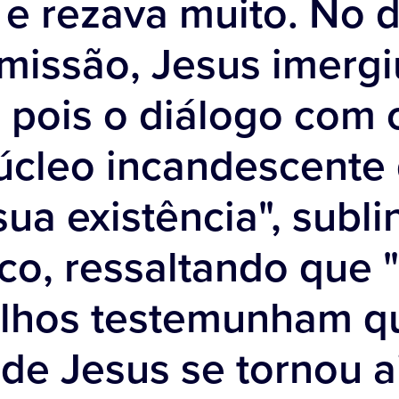
 e rezava muito. No 
missão, Jesus imergi
 pois o diálogo com 
úcleo incandescente
sua existência", subl
co, ressaltando que 
lhos testemunham q
de Jesus se tornou a