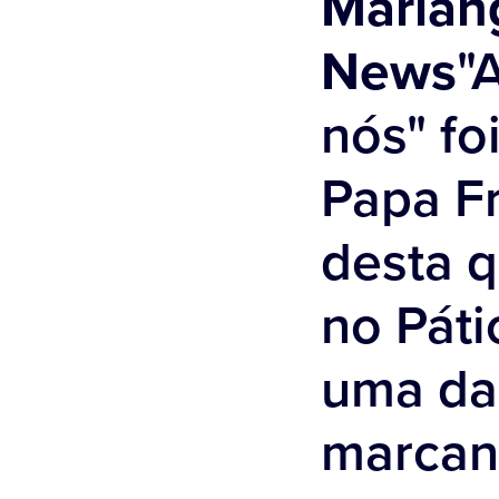
Mariang
News
"
nós" fo
Papa Fr
desta q
no Pát
uma das
marcant