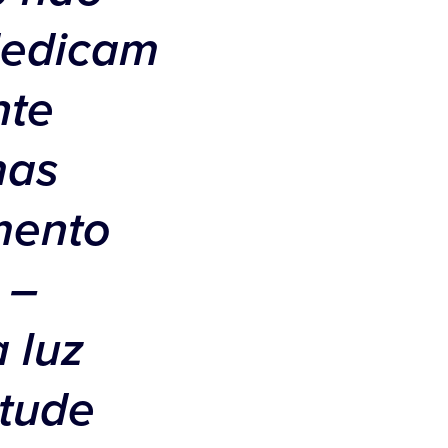
dedicam
nte
mas
mento
 –
 luz
itude