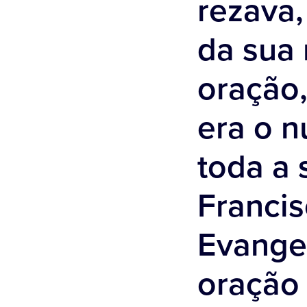
rezava,
da sua 
oração,
era o n
toda a 
Francis
Evange
oração 