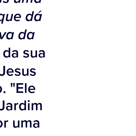
 que dá
iva da
 da sua
 Jesus
. "Ele
 Jardim
or uma