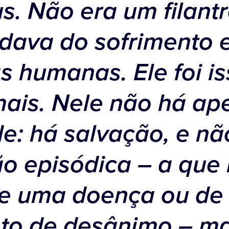
s. Não era um filant
dava do sofrimento 
 humanas. Ele foi is
mais. Nele não há ap
e: há salvação, e n
ão episódica – a que
de uma doença ou de
o de desânimo – m