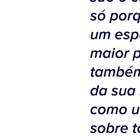
só por
um esp
maior 
também
da sua 
como u
sobre t