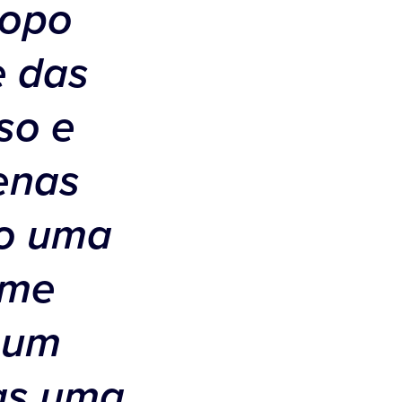
ropo
e das
so e
enas
ão uma
 me
 um
as uma