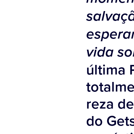
salvaçã
esperan
vida so
última
totalme
reza de
do Get