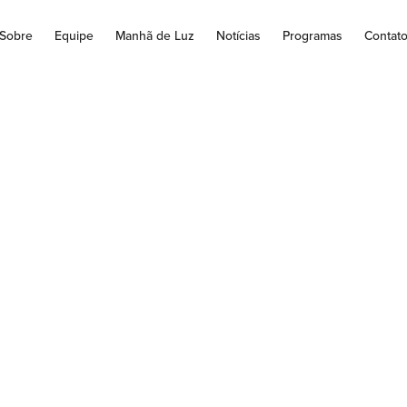
Sobre
Equipe
Manhã de Luz
Notícias
Programas
Contat
pa: a oração de Jesu
delo da nossa ora
a dor atroz da alma e do corpo, Jesus reza com as palavras dos 
do mundo, especialmente...