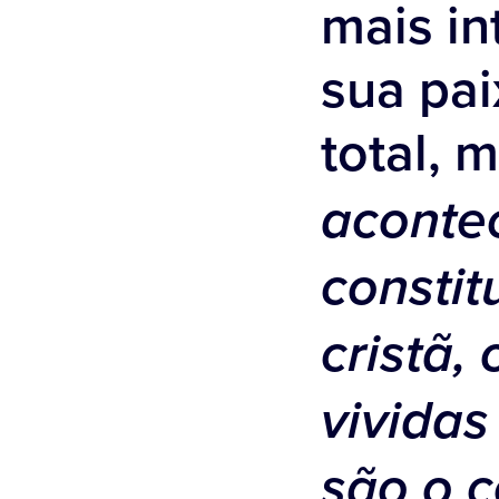
mais in
sua pa
total, 
aconte
consti
cristã,
vivida
são o 