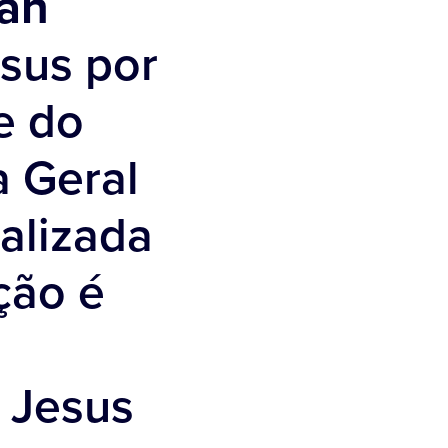
can
esus por
e do
a Geral
ealizada
ção é
 Jesus