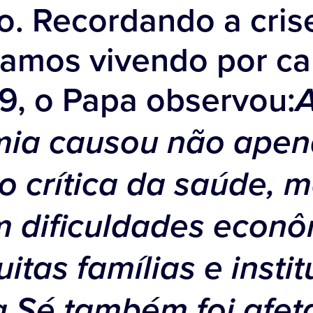
o. Recordando a cris
tamos vivendo por ca
9, o Papa observou:
ia causou não ape
o crítica da saúde, 
 dificuldades econô
itas famílias e instit
a Sé também foi afet