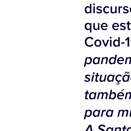
discurs
que es
Covid-1
pandem
situaçã
também
para mu
A Sant