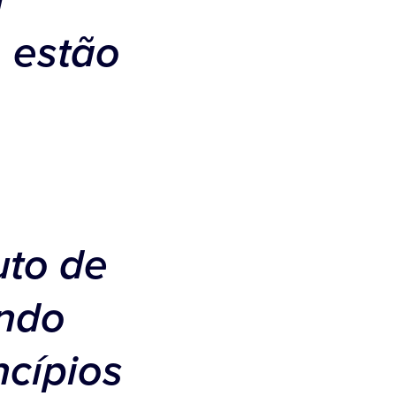
a
, estão
uto de
ando
ncípios