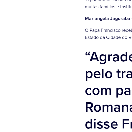
muitas famílias e instit
Mariangela Jaguraba 
O Papa Francisco receb
Estado da Cidade do Vat
“Agrad
pelo t
com pai
Romana
disse F