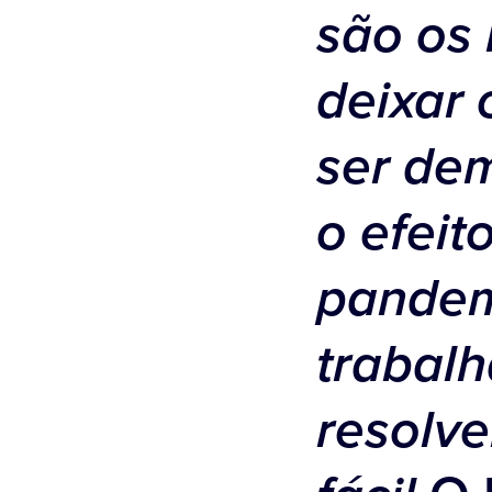
são os
deixar 
ser dem
o efeit
pandem
trabalh
resolve