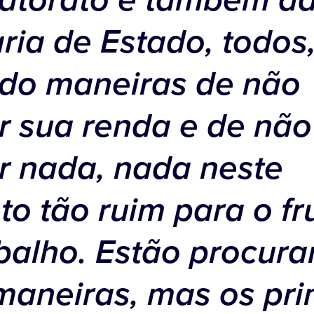
atorato e também d
ria de Estado, todos
do maneiras de não
r sua renda e de não
r nada, nada neste
 tão ruim para o fr
balho. Estão procur
maneiras, mas os pri