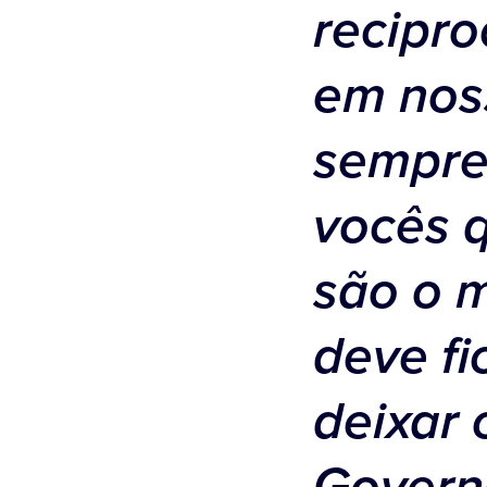
recipro
em nos
sempre
vocês 
são o 
deve fi
deixar 