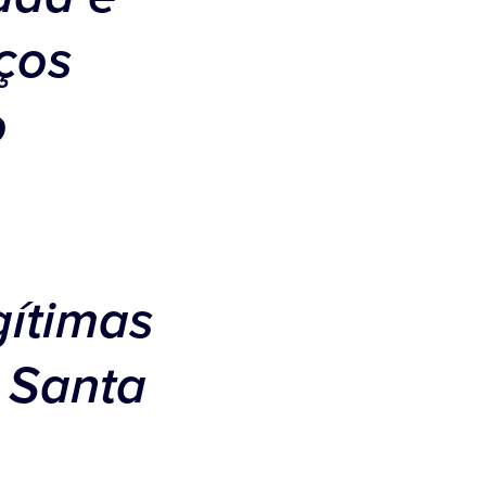
ços
o
gítimas
a Santa