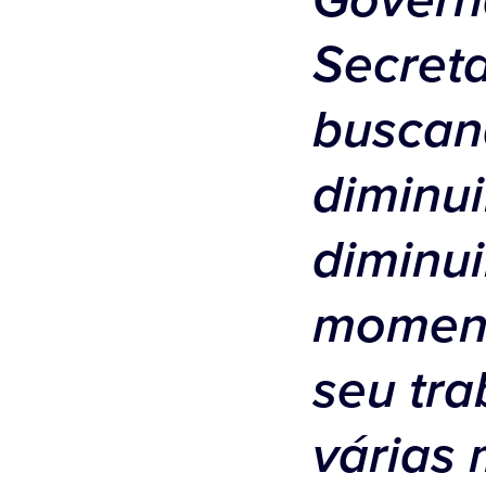
Govern
Secreta
buscan
diminui
diminui
momento
seu tra
várias 