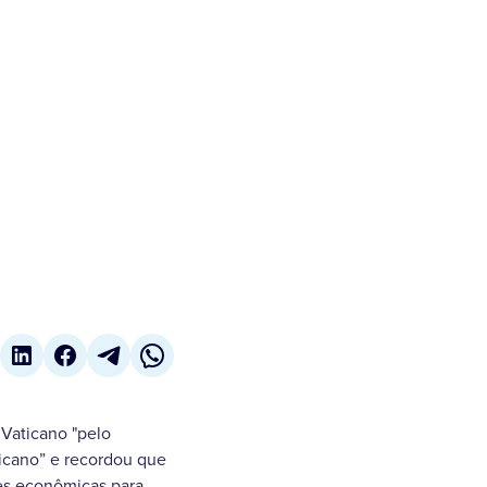
 Vaticano "pelo
icano” e recordou que
es econômicas para