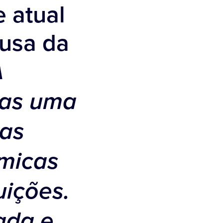
e atual
usa da
A
nas uma
mas
micas
uições.
ada e