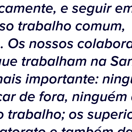
camente, e seguir em
so trabalho comum,
. Os nossos colabor
que trabalham na San
mais importante: nin
car de fora, ninguém
o trabalho; os superi