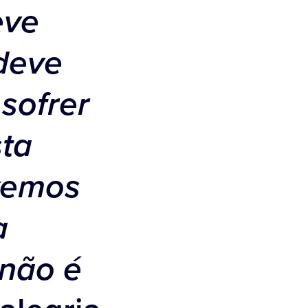
eve
 deve
sofrer
sta
vemos
a
 não é