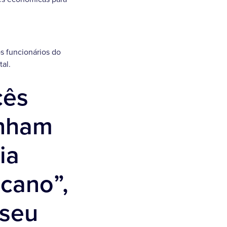
os funcionários do
tal.
cês
enham
ia
cano”,
 seu