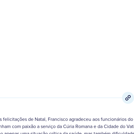
22 de Dezembro
,
2020
s felicitações de Natal, Francisco agradeceu aos funcionários do
ham com paixão a serviço da Cúria Romana e da Cidade do Vat
o apenas uma situação crítica da saúde, mas também dificuldad