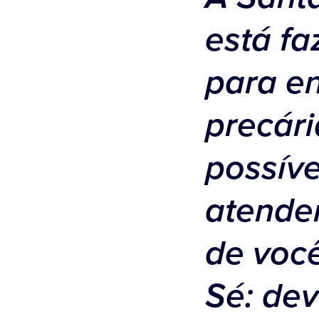
está fa
para en
precár
possíve
atender
de você
Sé: dev