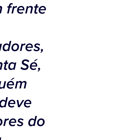
 frente
adores,
ta Sé,
guém
 deve
ores do