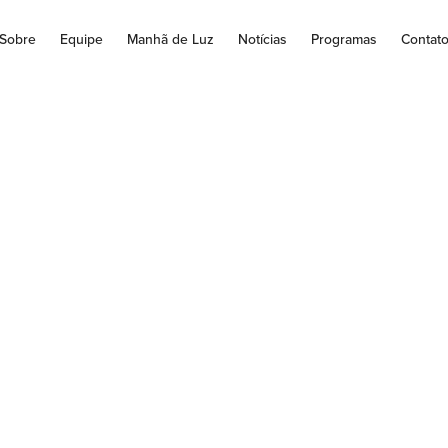
Sobre
Equipe
Manhã de Luz
Notícias
Programas
Contat
 Papa: dificuldades
frimentos não po
curecer a luz do N
ra as felicitações de Natal, Francisco agradeceu aos funcionário
abalho que desempenham com paixão a serviço da Cúria Romana