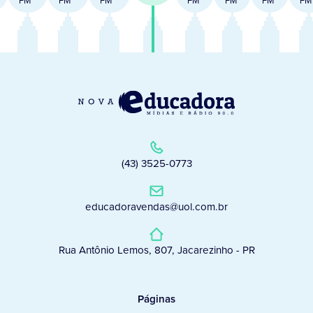
FM
FM
FM
FM
FM
FM
FM
(43) 3525-0773
educadoravendas@uol.com.br
Rua Antônio Lemos, 807, Jacarezinho - PR
Páginas