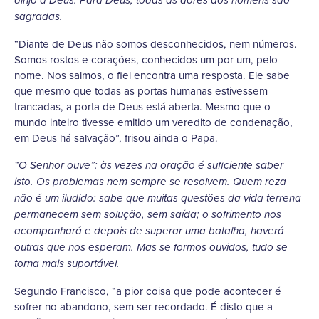
dirijo a Deus. Para Deus, todas as dores dos homens são
sagradas.
“Diante de Deus não somos desconhecidos, nem números.
Somos rostos e corações, conhecidos um por um, pelo
nome. Nos salmos, o fiel encontra uma resposta. Ele sabe
que mesmo que todas as portas humanas estivessem
trancadas, a porta de Deus está aberta. Mesmo que o
mundo inteiro tivesse emitido um veredito de condenação,
em Deus há salvação”, frisou ainda o Papa.
“O Senhor ouve”: às vezes na oração é suficiente saber
isto. Os problemas nem sempre se resolvem. Quem reza
não é um iludido: sabe que muitas questões da vida terrena
permanecem sem solução, sem saída; o sofrimento nos
acompanhará e depois de superar uma batalha, haverá
outras que nos esperam. Mas se formos ouvidos, tudo se
torna mais suportável.
Segundo Francisco, “a pior coisa que pode acontecer é
sofrer no abandono, sem ser recordado. É disto que a