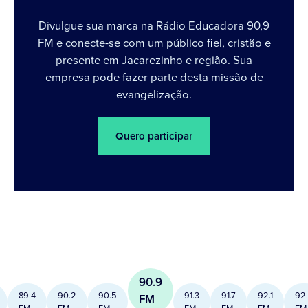
Divulgue sua marca na Rádio Educadora 90,9
FM e conecte-se com um público fiel, cristão e
presente em Jacarezinho e região. Sua
empresa pode fazer parte desta missão de
evangelização.
Quero participar
90.9
89.4
90.2
90.5
91.3
91.7
92.1
92
FM