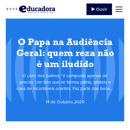
▶️ Ouvir
O Papa na Audiência
Geral: quem reza não
é um iludido
O Livro dos Salmos “é composto apenas de
preces. Um livro que se tornou pátria, ginásio e
casa de incontáveis orantes. Faz parte dos livros...
14 de Outubro
,
2020