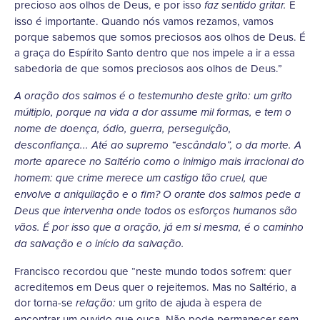
precioso aos olhos de Deus, e por isso
E
faz sentido gritar.
isso é importante. Quando nós vamos rezamos, vamos
porque sabemos que somos preciosos aos olhos de Deus. É
a graça do Espírito Santo dentro que nos impele a ir a essa
sabedoria de que somos preciosos aos olhos de Deus.”
A oração dos salmos é o testemunho deste grito: um grito
múltiplo, porque na vida a dor assume mil formas, e tem o
nome de doença, ódio, guerra, perseguição,
desconfiança... Até ao supremo “escândalo”, o da morte. A
morte aparece no Saltério como o inimigo mais irracional do
homem: que crime merece um castigo tão cruel, que
envolve a aniquilação e o fim? O orante dos salmos pede a
Deus que intervenha onde todos os esforços humanos são
vãos. É por isso que a oração, já em si mesma, é o caminho
da salvação e o início da salvação.
Francisco recordou que “neste mundo todos sofrem: quer
acreditemos em Deus quer o rejeitemos. Mas no Saltério, a
dor torna-se
um grito de ajuda à espera de
relação:
encontrar um ouvido que ouça. Não pode permanecer sem