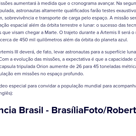
ssões aumentará à medida que o cronograma avançar. Na segunda
ipulada, astronautas altamente qualificados farão testes exaustiv
, sobrevivência e transporte de carga pelo espaço. A missão 
ação espacial além da órbita terrestre e lunar: o sucesso das tecn
 que visam chegar a Marte. O trajeto durante a Artemis II será o
 cerca de 450 mil quilômetros além da órbita do planeta azul.
temis III deverá, de fato, levar astronautas para a superfície luna
 Com a evolução das missões, a expectativa é que a capacidade 
apsula tripulada Orion aumente de 26 para 45 toneladas métrica
ipulação em missões no espaço profundo.
deo especial para convidar a população mundial para acompanh
nglês):
ia Brasil - BrasíliaFoto/Rober