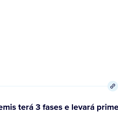
1 de Agosto
,
2022
emis terá 3 fases e levará prim