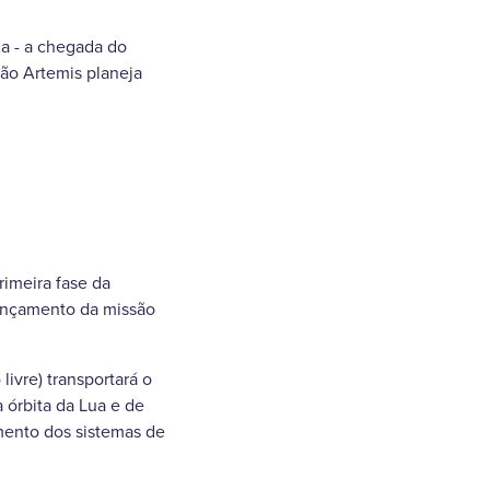
a - a chegada do
são Artemis planeja
imeira fase da
lançamento da missão
ivre) transportará o
a órbita da Lua e de
amento dos sistemas de