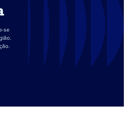
a
e-se
gião.
ção.