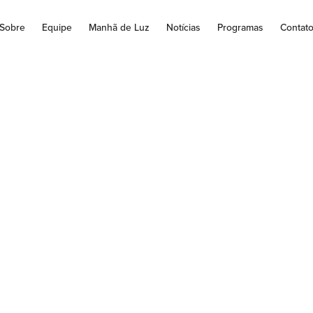
Sobre
Equipe
Manhã de Luz
Notícias
Programas
Contat
ia no espaço: Nas
 possíveis para ret
Lua
 fases e levará primeira mulher à Lua Um dos momentos históri
da conquista humana sobre a natureza...