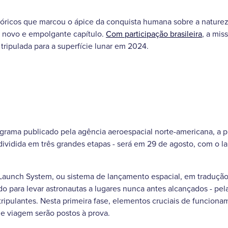
ricos que marcou o ápice da conquista humana sobre a naturez
 novo e empolgante capítulo.
Com participação brasileira
, a mis
tripulada para a superfície lunar em 2024.
rama publicado pela agência aeroespacial norte-americana, a pr
dividida em três grandes etapas - será em 29 de agosto, com o 
aunch System, ou sistema de lançamento espacial, em tradução l
do para levar astronautas a lugares nunca antes alcançados - pel
 tripulantes. Nesta primeira fase, elementos cruciais de funcion
de viagem serão postos à prova.