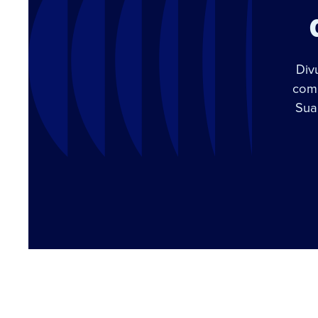
Div
com 
Sua